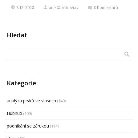
7.12. 2020
orlik@orlikovi.cz
0
Komentářů
Hledat
Kategorie
analýza prvků ve vlasech
(149)
Hubnutí
(109)
podnikání se zárukou
(114)