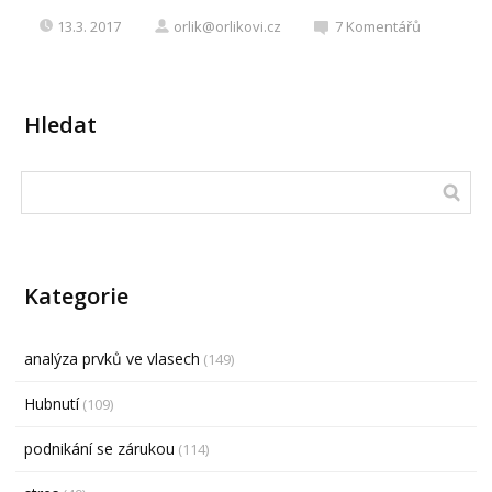
13.3. 2017
orlik@orlikovi.cz
7
Komentářů
Hledat
Kategorie
analýza prvků ve vlasech
(149)
Hubnutí
(109)
podnikání se zárukou
(114)