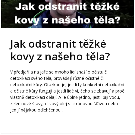
Jak odstranit těžké
kovy z našeho těla?
V předjaří a na jaře se mnoho lidí snaží o očistu či
detoxikaci svého těla, provádějí různé očistné či
detoxikační kůry. Otázkou je, jestli ty konkrétní detoxikační
a očistné kůry fungují a jestli lidé ví, čeho se zbavují a proč
vlastně detoxikaci dělají. A je úplně jedno, jestli pijí vodu,
zeleninové šťávy, olivový olej s citrónovou šťávou nebo
jen jí nějakou odlehčenou...