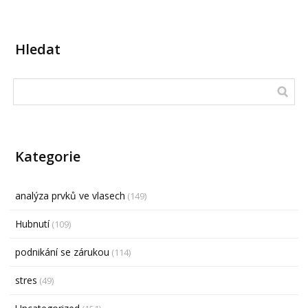
Hledat
Kategorie
analýza prvků ve vlasech
(149)
Hubnutí
(109)
podnikání se zárukou
(114)
stres
(49)