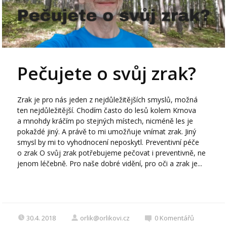
Pečujete o svůj zrak?
Zrak je pro nás jeden z nejdůležitějších smyslů, možná
ten nejdůležitější. Chodím často do lesů kolem Krnova
a mnohdy kráčím po stejných místech, nicméně les je
pokaždé jiný. A právě to mi umožňuje vnímat zrak. Jiný
smysl by mi to vyhodnocení neposkytl. Preventivní péče
o zrak O svůj zrak potřebujeme pečovat i preventivně, ne
jenom léčebně. Pro naše dobré vidění, pro oči a zrak je...
30.4. 2018
orlik@orlikovi.cz
0
Komentářů