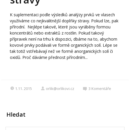
K suplementaci podle výsledků analýzy prvků ve vlasech
využíváme co nejkvalitnější doplňky stravy. Pokud lze, pak
přírodní. Nejlépe takové, které jsou vyráběny formou
koncentrátů nebo extraktů z rostlin. Pokud takový
přípravek není na trhu k dispozici, dbáme na to, abychom
kovové prvky podávali ve formě organických solí. Lépe se
tak totiž vstřebávají než ve formě anorganických solí či
oxidů. Proč dáváme přednost přírodním...
1.11. 2015
orlik@orlikovi.cz
3
Komentáře
Hledat