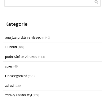
Kategorie
analýza prvků ve vlasech
(149)
Hubnutí
(109)
podnikání se zárukou
(114)
stres
(49)
Uncategorized
(151)
zdraví
(230)
zdravý životní styl
(279)