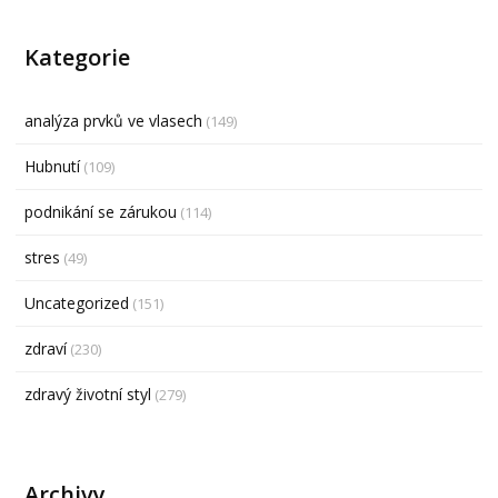
Kategorie
analýza prvků ve vlasech
(149)
Hubnutí
(109)
podnikání se zárukou
(114)
stres
(49)
Uncategorized
(151)
zdraví
(230)
zdravý životní styl
(279)
Archivy