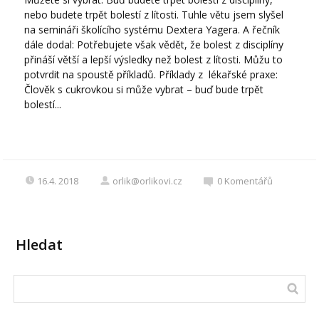
nebo budete trpět bolestí z lítosti. Tuhle větu jsem slyšel
na semináři školícího systému Dextera Yagera. A řečník
dále dodal: Potřebujete však vědět, že bolest z disciplíny
přináší větší a lepší výsledky než bolest z lítosti. Můžu to
potvrdit na spoustě příkladů. Příklady z lékařské praxe:
Člověk s cukrovkou si může vybrat – buď bude trpět
bolestí...
16.4. 2018
orlik@orlikovi.cz
0
Komentářů
Hledat