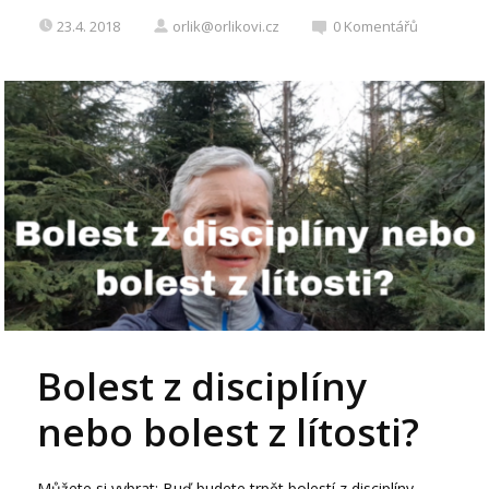
23.4. 2018
orlik@orlikovi.cz
0
Komentářů
Bolest z disciplíny
nebo bolest z lítosti?
Můžete si vybrat: Buď budete trpět bolestí z disciplíny,