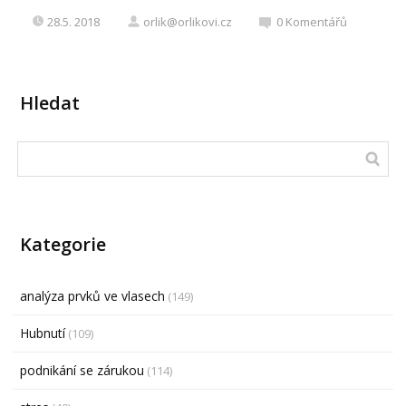
28.5. 2018
orlik@orlikovi.cz
0
Komentářů
Hledat
Kategorie
analýza prvků ve vlasech
(149)
Hubnutí
(109)
podnikání se zárukou
(114)