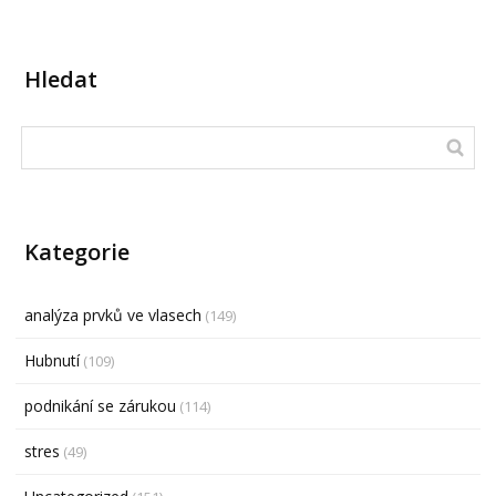
Hledat
Kategorie
analýza prvků ve vlasech
(149)
Hubnutí
(109)
podnikání se zárukou
(114)
stres
(49)