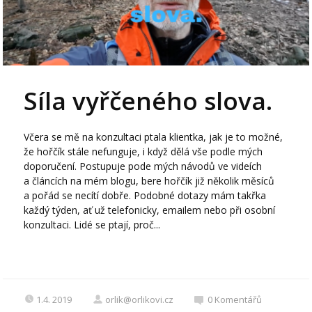
Síla vyřčeného slova.
Včera se mě na konzultaci ptala klientka, jak je to možné,
že hořčík stále nefunguje, i když dělá vše podle mých
doporučení. Postupuje pode mých návodů ve videích
a článcích na mém blogu, bere hořčík již několik měsíců
a pořád se necítí dobře. Podobné dotazy mám takřka
každý týden, ať už telefonicky, emailem nebo při osobní
konzultaci. Lidé se ptají, proč...
1.4. 2019
orlik@orlikovi.cz
0
Komentářů