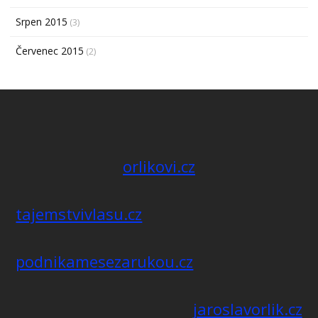
Srpen 2015
(3)
Červenec 2015
(2)
orlikovi.cz
tajemstvivlasu.cz
podnikamesezarukou.cz
jaroslavorlik.cz