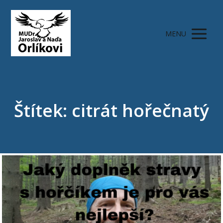
MENU
Štítek: citrát hořečnatý