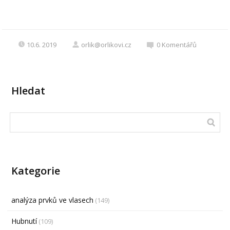
10.6. 2019
orlik@orlikovi.cz
0
Komentářů
Hledat
Kategorie
analýza prvků ve vlasech
(149)
Hubnutí
(109)