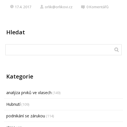
17.4. 2017
orlik@orlikovi.cz
0
Komentářů
Hledat
Kategorie
analýza prvků ve vlasech
(149)
Hubnutí
(109)
podnikání se zárukou
(114)