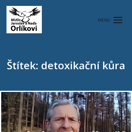
MENU
Štítek: detoxikační kůra