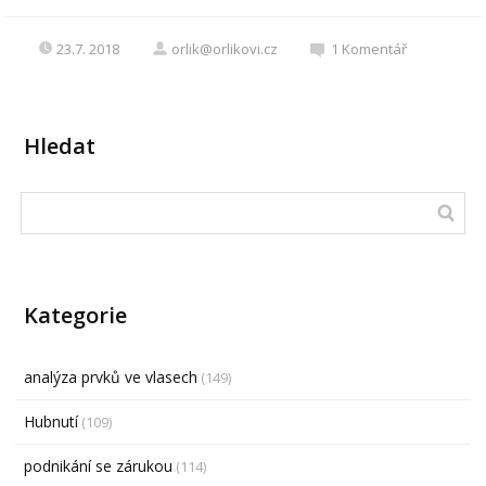
23.7. 2018
orlik@orlikovi.cz
1
Komentář
Hledat
Kategorie
analýza prvků ve vlasech
(149)
Hubnutí
(109)
podnikání se zárukou
(114)