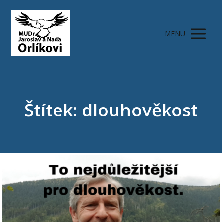
MENU
Štítek: dlouhověkost