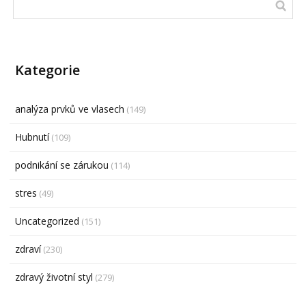
Kategorie
analýza prvků ve vlasech
(149)
Hubnutí
(109)
podnikání se zárukou
(114)
stres
(49)
Uncategorized
(151)
zdraví
(230)
zdravý životní styl
(279)