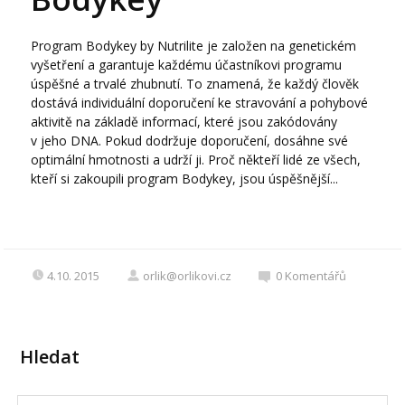
Program Bodykey by Nutrilite je založen na genetickém
vyšetření a garantuje každému účastníkovi programu
úspěšné a trvalé zhubnutí. To znamená, že každý člověk
dostává individuální doporučení ke stravování a pohybové
aktivitě na základě informací, které jsou zakódovány
v jeho DNA. Pokud dodržuje doporučení, dosáhne své
optimální hmotnosti a udrží ji. Proč někteří lidé ze všech,
kteří si zakoupili program Bodykey, jsou úspěšnější...
4.10. 2015
orlik@orlikovi.cz
0
Komentářů
Hledat