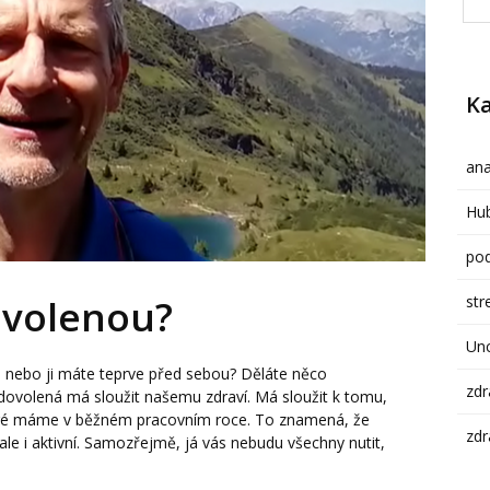
Ka
ana
Hub
pod
str
dovolenou?
Un
ené nebo ji máte teprve před sebou? Děláte něco
zdr
 dovolená má sloužit našemu zdraví. Má sloužit k tomu,
teré máme v běžném pracovním roce. To znamená, že
zdr
ale i aktivní. Samozřejmě, já vás nebudu všechny nutit,