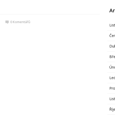
Ar
0
Komentářů
Lis
Če
Du
Bř
Ún
Le
Pro
Lis
Říj