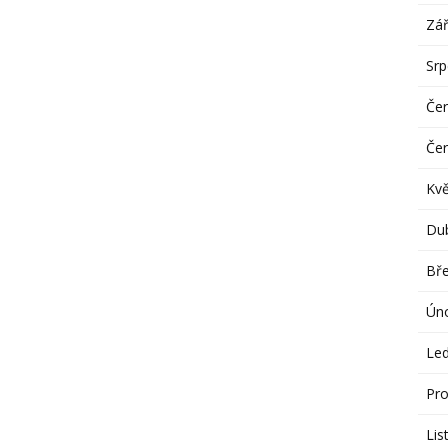
Zář
Sr
Če
Če
Kv
Du
Bř
Ún
Le
Pro
Lis