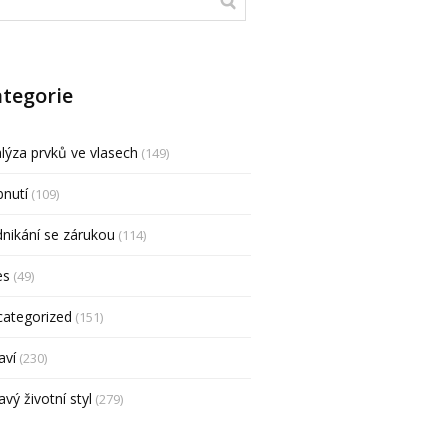
tegorie
lýza prvků ve vlasech
(149)
nutí
(109)
nikání se zárukou
(114)
es
(49)
categorized
(151)
aví
(230)
avý životní styl
(279)