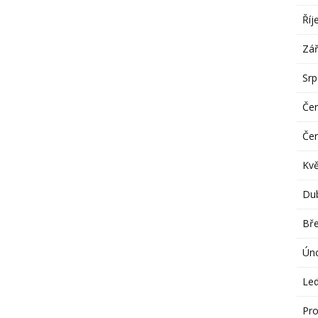
Říj
Zář
Sr
Če
Če
Kv
Du
Bř
Ún
Le
Pro