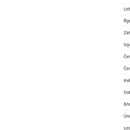
Lis
Říj
Zář
Sr
Če
Če
Kv
Du
Bř
Ún
Le