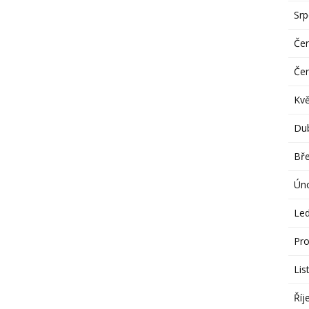
Sr
Če
Če
Kv
Du
Bř
Ún
Le
Pro
Lis
Říj