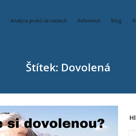
Analýza prvků ve vlasech
Reference
Blog
K
Štítek: Dovolená
H