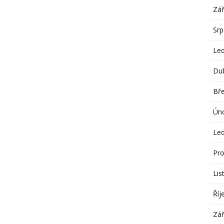
Zář
Sr
Le
Du
Bř
Ún
Le
Pro
Lis
Říj
Zář