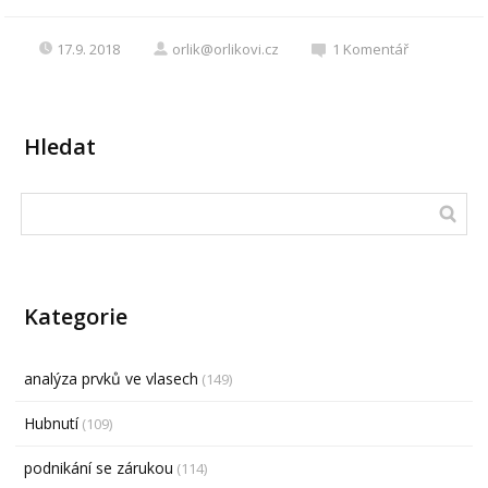
17.9. 2018
orlik@orlikovi.cz
1
Komentář
Hledat
Kategorie
analýza prvků ve vlasech
(149)
Hubnutí
(109)
podnikání se zárukou
(114)