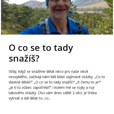
O co se to tady
snažíš?
Vždy, když se snažíme dělat něco pro naše okolí
nezvyklého, začínají nám lidé klást zajímavé otázky: „Co to
vlastně děláš?“ „O co se to tady snažíš?“ „K čemu to je?“
„Je ti to vůbec zapotřebí?“ I kolem mě se rojily a rojí
takového otázky. Chci vám dnes sdělit 2 věci: Je třeba
vytrvat a dál dělat to, co...