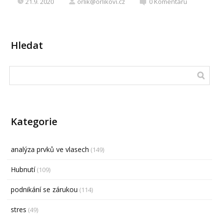
21.9. 2020
orlik@orlikovi.cz
0
Komentářů
Hledat
Kategorie
analýza prvků ve vlasech
(149)
Hubnutí
(109)
podnikání se zárukou
(114)
stres
(49)