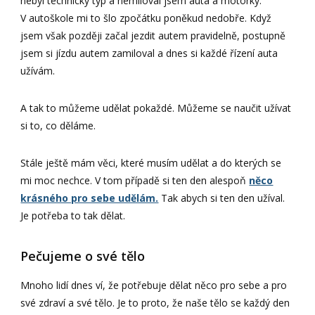
nebyl technický typ a nemiloval jsem auta a motorky.
V autoškole mi to šlo zpočátku poněkud nedobře. Když
jsem však později začal jezdit autem pravidelně, postupně
jsem si jízdu autem zamiloval a dnes si každé řízení auta
užívám.
A tak to můžeme udělat pokaždé. Můžeme se naučit užívat
si to, co děláme.
Stále ještě mám věci, které musím udělat a do kterých se
mi moc nechce. V tom případě si ten den alespoň
něco
krásného pro sebe udělám.
Tak abych si ten den užíval.
Je potřeba to tak dělat.
Pečujeme o své tělo
Mnoho lidí dnes ví, že potřebuje dělat něco pro sebe a pro
své zdraví a své tělo. Je to proto, že naše tělo se každý den