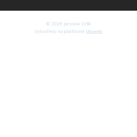
© 2026 Jaroslav Orlík
Vytvořeno na platformě
Mioweb