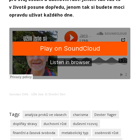
v životě posune dopředu, jenom tak si budete moci
opravdu užívat každého dne.
Jaroslav Orlík
·
Užili Jste Si Dnešní Den
Tagy:
analýza prvků ve vlasech
charisma
Dexter Yager
doplňky stravy
duchovní růst
duševní rozvoj
finanční a časová svoboda
metabolický typ
osobností růst