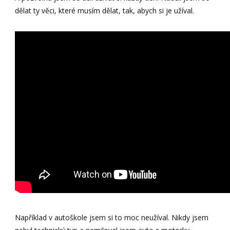
dělat ty věci, které musím dělat, tak, abych si je užíval.
Například v autoškole jsem si to moc neužíval. Nikdy jsem