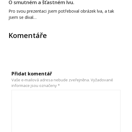
O smutném a šťastném lvu.
Pro svou prezentaci jsem potřeboval obrázek lva, a tak
jsem se díval…
Komentáře
Přidat komentář
Vaše e-mailová adresa nebude zveřejněna.
Vyžadované
informace jsou označeny
*