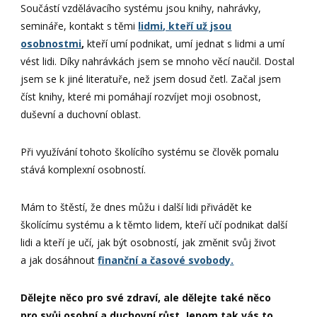
Součástí vzdělávacího systému jsou knihy, nahrávky,
semináře, kontakt s těmi
lidmi, kteří už jsou
osobnostmi
,
kteří umí podnikat, umí jednat s lidmi a umí
vést lidi. Díky nahrávkách jsem se mnoho věcí naučil. Dostal
jsem se k jiné literatuře, než jsem dosud četl. Začal jsem
číst knihy, které mi pomáhají rozvíjet moji osobnost,
duševní a duchovní oblast.
Při využívání tohoto školícího systému se člověk pomalu
stává komplexní osobností.
Mám to štěstí, že dnes můžu i další lidi přivádět ke
školícímu systému a k těmto lidem, kteří učí podnikat další
lidi a kteří je učí, jak být osobností, jak změnit svůj život
a jak dosáhnout
finanční a časové svobody.
Dělejte něco pro své zdraví, ale dělejte také něco
pro svůj osobní a duchovní růst. Jenom tak vás to