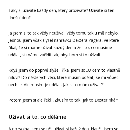
Taky si užíváte každý den, který prožíváte? Užíváte si ten
dnešní den?
Já jsem si to tak vždy neužíval. Vždy tomu tak u mě nebylo.
Jednou jsem však slyšel nahrávku Dextera Yagera, ve které
říkal, že si máme užívat každý den a že i to, co musíme
udělat, si máme zařídit tak, abychom si to užívali.
Když jsem do poprvé slyšel, říkal jsem si: „O čem to vlastně
mluví? Do některých věcí, které musím udělat, se mi vůbec
nechce! Ale musím je udělat. Jak si to mám užívat?“
Potom jsem si ale řekl: „Zkusím to tak, jak to Dexter říká.“
Užívat si to, co děláme.
A pozvolna jsem se učil užívat si každý den. Naučil jsem se