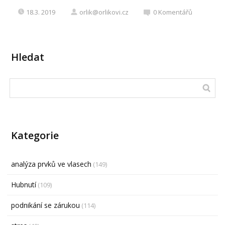
18.3. 2019
orlik@orlikovi.cz
0
Komentářů
Hledat
Kategorie
analýza prvků ve vlasech
(149)
Hubnutí
(109)
podnikání se zárukou
(114)