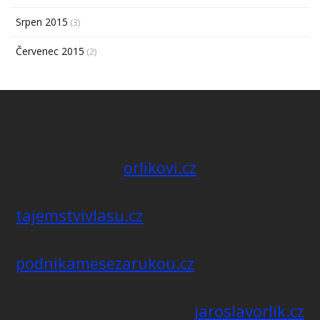
Srpen 2015
(3)
Červenec 2015
(2)
orlikovi.cz
tajemstvivlasu.cz
podnikamesezarukou.cz
jaroslavorlik.cz