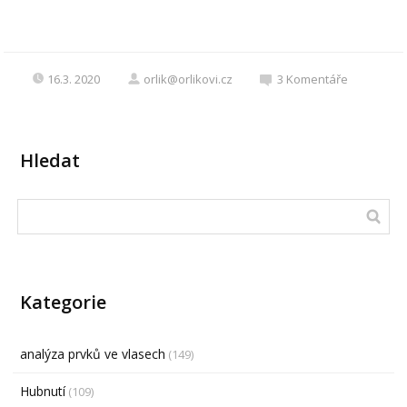
16.3. 2020
orlik@orlikovi.cz
3
Komentáře
Hledat
Kategorie
analýza prvků ve vlasech
(149)
Hubnutí
(109)