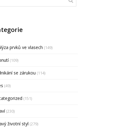
tegorie
lýza prvků ve vlasech
(149)
nutí
(109)
nikání se zárukou
(114)
es
(49)
categorized
(151)
aví
(230)
avý životní styl
(279)