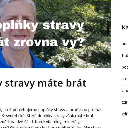
Ka
ana
Hub
pod
str
 stravy máte brát
Un
zdr
li, proč potřebujeme doplňky stravy a proč jsou pro nás
zdr
než syntetické. Které doplňky stravy však máte brát
lit na dvě části: Které vitaminy, minerály,
na vy? Od kterých firem bychom měli brát doplňky stravy