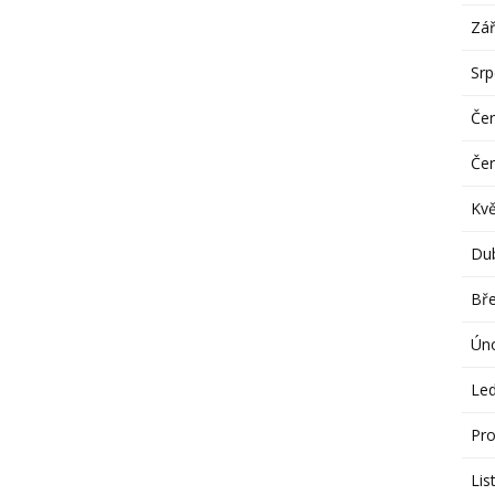
Zář
Sr
Če
Če
Kv
Du
Bř
Ún
Le
Pro
Lis