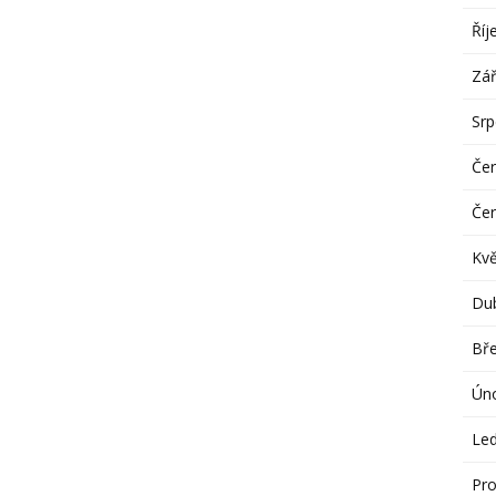
Říj
Zář
Sr
Če
Če
Kv
Du
Bř
Ún
Le
Pro