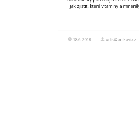
Jak zjistit, které vitaminy a minerá
18.6. 2018
orlik@orlikovi.cz