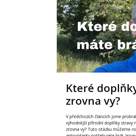
Které doplňky
zrovna vy?
V předchozích článcích jsme probra
výhodnější přírodní doplňky stravy 
zrovna vy? Tuto otázku můžeme rozdě
antioxidanty potřebujete brát zrov