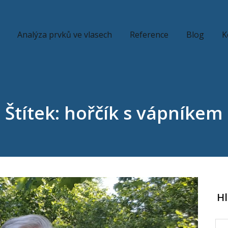
Analýza prvků ve vlasech
Reference
Blog
K
Štítek: hořčík s vápníkem
H