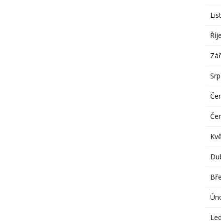
Lis
Říj
Zář
Sr
Če
Če
Kv
Du
Bř
Ún
Le