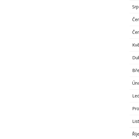
Sr
Če
Če
Kv
Du
Bř
Ún
Le
Pro
Lis
Říj