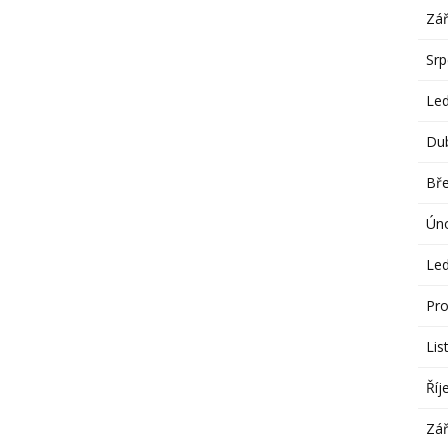
Zář
Sr
Le
Du
Bř
Ún
Le
Pro
Lis
Říj
Zář