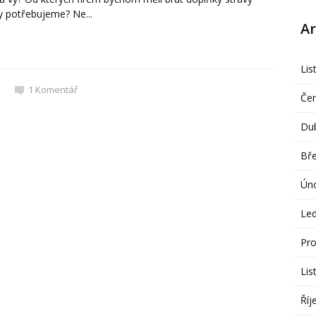
ly potřebujeme? Ne...
Ar
Lis
1
Komentář
Če
Du
Bř
Ún
Le
Pro
Lis
Říj