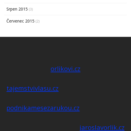
Srpen 2015
(3)
Červenec 2015
(2)
orlikovi.cz
tajemstvivlasu.cz
podnikamesezarukou.cz
jaroslavorlik.cz