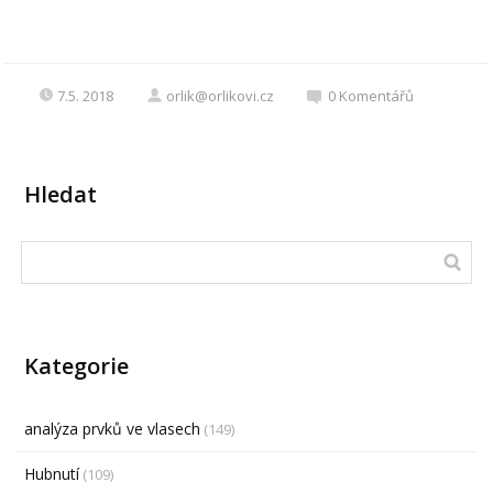
7.5. 2018
orlik@orlikovi.cz
0
Komentářů
Hledat
Kategorie
analýza prvků ve vlasech
(149)
Hubnutí
(109)