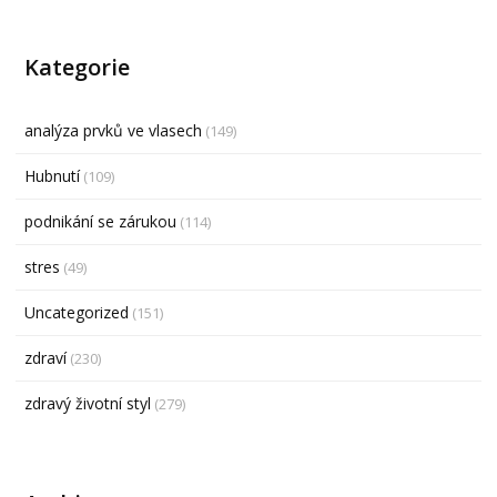
Kategorie
analýza prvků ve vlasech
(149)
Hubnutí
(109)
podnikání se zárukou
(114)
stres
(49)
Uncategorized
(151)
zdraví
(230)
zdravý životní styl
(279)