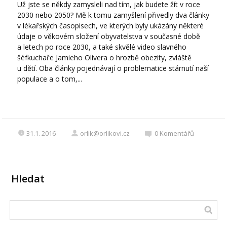
Už jste se někdy zamysleli nad tím, jak budete žít v roce
2030 nebo 2050? Mě k tomu zamyšlení přivedly dva články
v lékařských časopisech, ve kterých byly ukázány některé
údaje o věkovém složení obyvatelstva v současné době
a letech po roce 2030, a také skvělé video slavného
šéfkuchaře Jamieho Olivera o hrozbě obezity, zvláště
u dětí. Oba články pojednávají o problematice stárnutí naší
populace a o tom,...
31.1. 2016
orlik@orlikovi.cz
0
Komentářů
Hledat