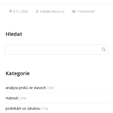
9.11. 2020
orlik@orlikovi.cz
1
Komentář
Hledat
Kategorie
analýza prvků ve vlasech
(149)
Hubnutí
(109)
podnikání se zárukou
(114)