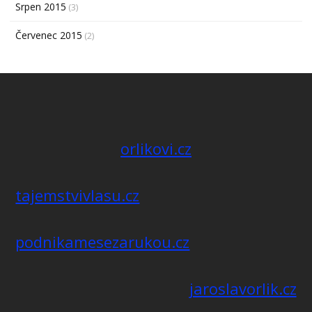
Srpen 2015
(3)
Červenec 2015
(2)
orlikovi.cz
tajemstvivlasu.cz
podnikamesezarukou.cz
jaroslavorlik.cz