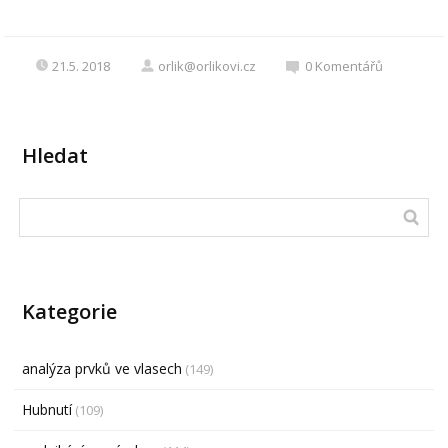
21.5. 2018
orlik@orlikovi.cz
0
Komentářů
Hledat
Kategorie
analýza prvků ve vlasech
(149)
Hubnutí
(109)