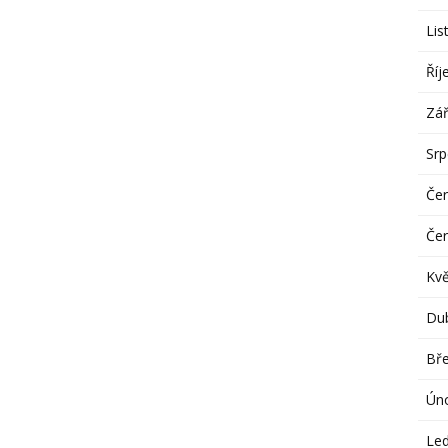
Lis
Říj
Zář
Sr
Če
Če
Kv
Du
Bř
Ún
Le