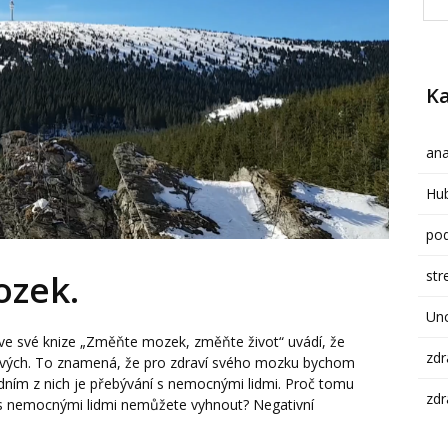
Ka
ana
Hub
pod
str
ozek.
Un
ve své knize „Změňte mozek, změňte život“ uvádí, že
zdr
ivých. To znamená, že pro zdraví svého mozku bychom
dním z nich je přebývání s nemocnými lidmi. Proč tomu
zdr
í s nemocnými lidmi nemůžete vyhnout? Negativní