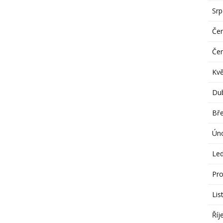
Sr
Če
Če
Kv
Du
Bř
Ún
Le
Pro
Lis
Říj