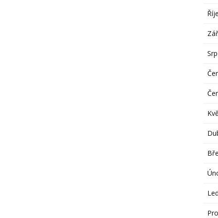
Říj
Zář
Sr
Če
Če
Kv
Du
Bř
Ún
Le
Pro