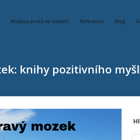
Analýza prvků ve vlasech
Reference
Blog
K
tek: knihy pozitivního myš
H