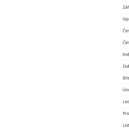
Zář
Sr
Če
Če
Kv
Du
Bř
Ún
Le
Pro
Lis