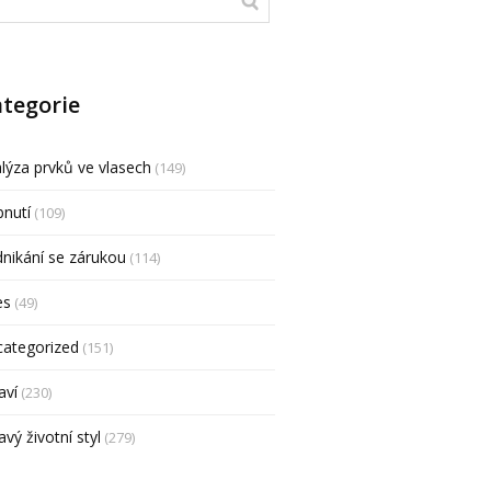
tegorie
lýza prvků ve vlasech
(149)
nutí
(109)
nikání se zárukou
(114)
es
(49)
categorized
(151)
aví
(230)
avý životní styl
(279)