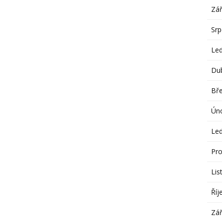
Zář
Sr
Le
Du
Bř
Ún
Le
Pro
Lis
Říj
Zář