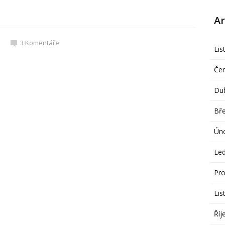
Ar
3
Komentáře
Lis
Če
Du
Bř
Ún
Le
Pro
Lis
Říj