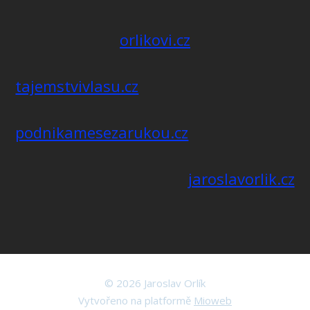
orlikovi.cz
tajemstvivlasu.cz
podnikamesezarukou.cz
jaroslavorlik.cz
© 2026 Jaroslav Orlík
Vytvořeno na platformě
Mioweb