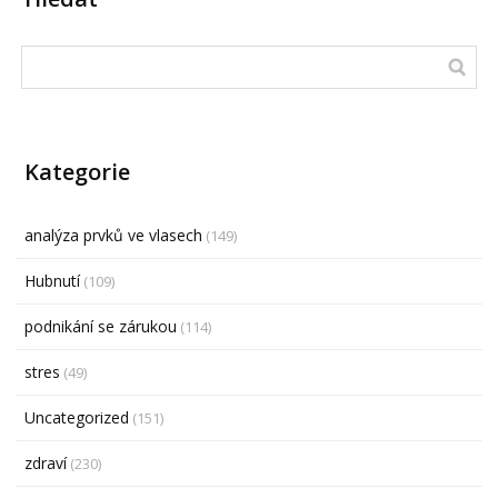
Kategorie
analýza prvků ve vlasech
(149)
Hubnutí
(109)
podnikání se zárukou
(114)
stres
(49)
Uncategorized
(151)
zdraví
(230)