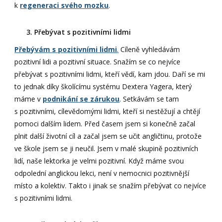
k
regeneraci svého mozku
.
3. Přebývat s pozitivními lidmi
Přebývám s pozitivními lidmi
.
Cíleně vyhledávám
pozitivní lidi a pozitivní situace. Snažím se co nejvíce
přebývat s pozitivními lidmi, kteří vědí, kam jdou. Daří se mi
to jednak díky školícímu systému Dextera Yagera, který
máme v
podnikání se zárukou
. Setkávám se tam
s pozitivními, cílevědomými lidmi, kteří si nestěžují a chtějí
pomoci dalším lidem. Před časem jsem si konečně začal
plnit další životní cíl a začal jsem se učit angličtinu, protože
ve škole jsem se ji neučil. Jsem v malé skupině pozitivních
lidí, naše lektorka je velmi pozitivní. Když máme svou
odpolední anglickou lekci, není v nemocnici pozitivnější
místo a kolektiv. Takto i jinak se snažím přebývat co nejvíce
s pozitivními lidmi.