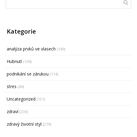
Kategorie
analýza prvků ve vlasech
(149)
Hubnutí
(109)
podnikání se zárukou
(114)
stres
(49)
Uncategorized
(151)
zdraví
(230)
zdravý životní styl
(279)