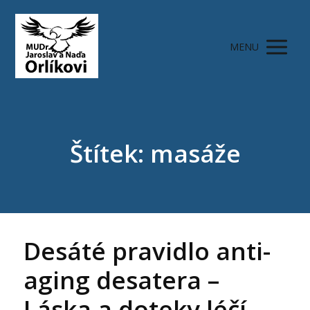
MENU
Štítek: masáže
Desáté pravidlo anti-
aging desatera –
Láska a doteky léčí