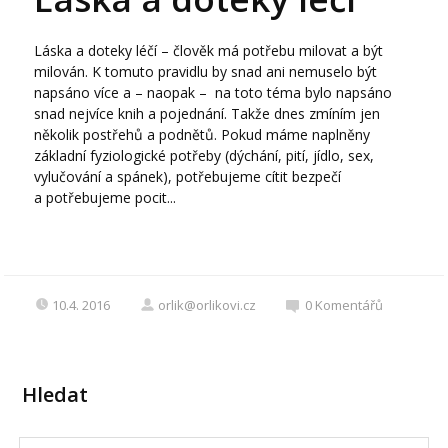
Láska a doteky léčí – člověk má potřebu milovat a být
milován. K tomuto pravidlu by snad ani nemuselo být
napsáno více a – naopak – na toto téma bylo napsáno
snad nejvíce knih a pojednání. Takže dnes zmíním jen
několik postřehů a podnětů. Pokud máme naplněny
základní fyziologické potřeby (dýchání, pití, jídlo, sex,
vylučování a spánek), potřebujeme cítit bezpečí
a potřebujeme pocit...
10.4. 2016
orlik@orlikovi.cz
0
Komentářů
Hledat