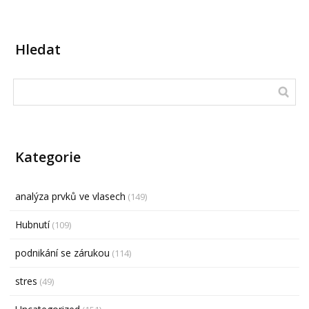
Hledat
Kategorie
analýza prvků ve vlasech
(149)
Hubnutí
(109)
podnikání se zárukou
(114)
stres
(49)