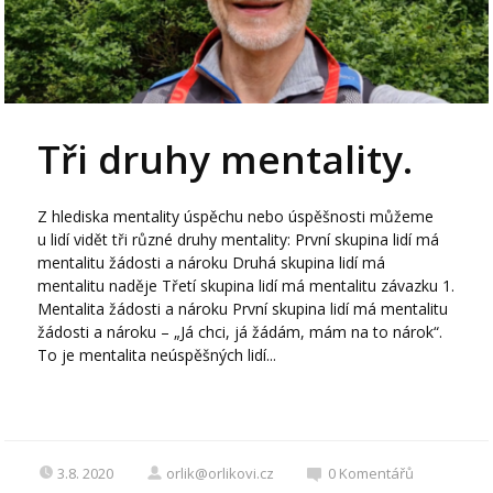
Tři druhy mentality.
Z hlediska mentality úspěchu nebo úspěšnosti můžeme
u lidí vidět tři různé druhy mentality: První skupina lidí má
mentalitu žádosti a nároku Druhá skupina lidí má
mentalitu naděje Třetí skupina lidí má mentalitu závazku 1.
Mentalita žádosti a nároku První skupina lidí má mentalitu
žádosti a nároku – „Já chci, já žádám, mám na to nárok“.
To je mentalita neúspěšných lidí...
3.8. 2020
orlik@orlikovi.cz
0
Komentářů