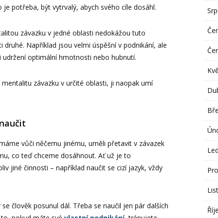
 je potřeba, být vytrvalý, abych svého cíle dosáhl.
Sr
Če
talitou závazku v jedné oblasti nedokážou tuto
ti druhé. Například jsou velmi úspěšní v podnikání, ale
Če
i udržení optimální hmotnosti nebo hubnutí.
Kv
jí mentalitu závazku v určité oblasti, ji naopak umí
Du
Bř
naučit
Ún
 máme vůči něčemu jinému, uměli přetavit v závazek
Le
omu, co teď chceme dosáhnout. Ať už je to
iv jiné činnosti – například naučit se cizí jazyk, vždy
Pro
Lis
se člověk posunul dál. Třeba se naučil jen pár dalších
Říj
e to, pokud máte své
vlastní podnikání
, trénujete