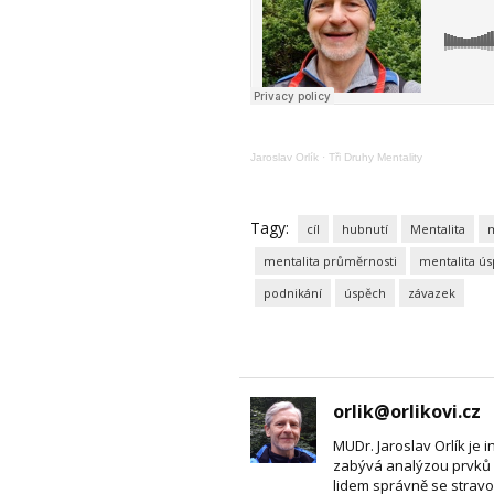
Jaroslav Orlík
·
Tři Druhy Mentality
Tagy:
cíl
hubnutí
Mentalita
m
mentalita průměrnosti
mentalita ú
podnikání
úspěch
závazek
orlik@orlikovi.cz
MUDr. Jaroslav Orlík je i
zabývá analýzou prvků 
lidem správně se stravo