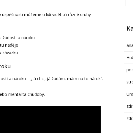
 úspěšnosti můžeme u lidí vidět tři různé druhy
Ka
tu žádosti a nároku
itu naděje
ana
tu závazku
Hub
ároku
pod
dosti a nároku – „Já chci, já žádám, mám na to nárok“.
str
Un
nebo mentalita chudoby.
zdr
zdr