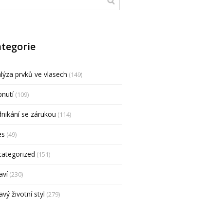
tegorie
lýza prvků ve vlasech
(149)
nutí
(109)
nikání se zárukou
(114)
es
(49)
categorized
(151)
aví
(230)
avý životní styl
(279)