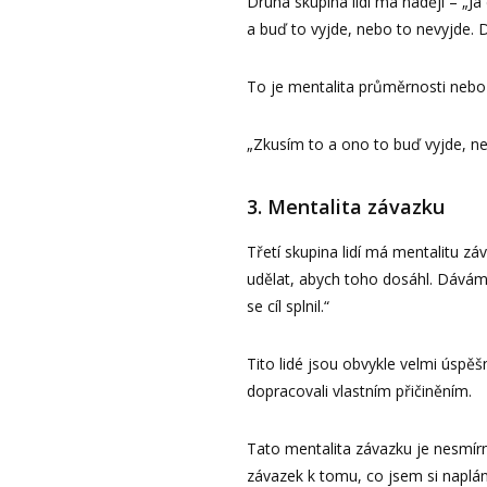
Druhá skupina lidí má naději – „
a buď to vyjde, nebo to nevyjde. 
To je mentalita průměrnosti nebo s
„Zkusím to a ono to buď vyjde, ne
3. Mentalita závazku
Třetí skupina lidí má mentalitu z
udělat, abych toho dosáhl. Dávám 
se cíl splnil.“
Tito lidé jsou obvykle velmi úspěšn
dopracovali vlastním přičiněním.
Tato mentalita závazku je nesmírn
závazek k tomu, co jsem si naplá