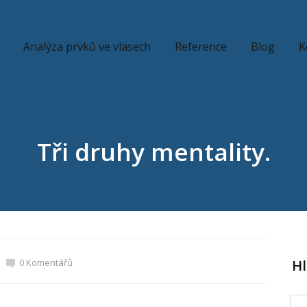
Analýza prvků ve vlasech
Reference
Blog
K
Tři druhy mentality.
0 Komentářů
H