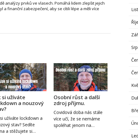
dě analýzy prvků ve vlasech. Pomáhá lidem zlepšit jejich
tyl a finanční zabezpečení, aby se cítili lépe a měli více
Lis
Říj
Zář
Sr
Če
Če
Kv
 si užíváte
Osobní růst a další
Du
ckdown a nouzový
zdroj příjmu.
av?
Bř
Covidová doba nás stále
 si užíváte lockdown a
více učí, že se nemáme
Ún
zový stav? Sedíte
spoléhat jenom na…
a a stěžujete si…
Le