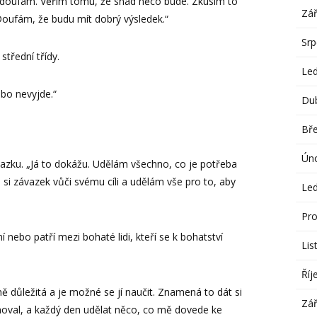
Já doufám. Věřím tomu, že snad něco bude. Zkusím to
Zář
Doufám, že budu mít dobrý výsledek.“
Sr
třední třídy.
Le
bo nevyjde.“
Du
Bř
Ún
ávazku. „Já to dokážu. Udělám všechno, co je potřeba
si závazek vůči svému cíli a udělám vše pro to, aby
Le
Pro
í nebo patří mezi bohaté lidi, kteří se k bohatství
Lis
Říj
ě důležitá a je možné se jí naučit. Znamená to dát si
Zář
noval, a každý den udělat něco, co mě dovede ke