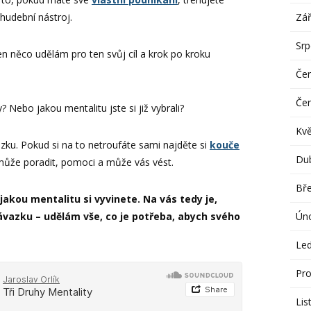
Zář
hudební nástroj.
Sr
en něco udělám pro ten svůj cíl a krok po kroku
Če
Če
? Nebo jakou mentalitu jste si již vybrali?
Kv
zku. Pokud si na to netroufáte sami najděte si
kouče
Du
může poradit, pomoci a může vás vést.
Bř
jakou mentalitu si vyvinete. Na vás tedy je,
Ún
závazku – udělám vše, co je potřeba, abych svého
Le
Pro
Lis