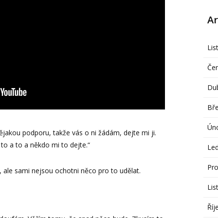
Ar
Lis
Če
Du
Bř
Ún
jakou podporu, takže vás o ni žádám, dejte mi ji.
to a to a někdo mi to dejte.“
Le
Pro
, ale sami nejsou ochotni něco pro to udělat.
Lis
Říj