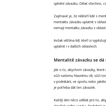
splnění závazku. Dělat všechno, co
Zajímavé je, že někteří lidé s men
mentalitu závazku uplatnit v oblas
nemají mentalitu závazku v oblast
Avšak většina lidí, kteří si vypěstu
uplatnit i v dalších oblastech.
Mentalitě závazku se dá 
Jde o to, abychom závazky, které
vůči našemu hlavnímu cíli, vůči t
v podnikání, ve sportu nebo jakékol
je potřeba dát ten závazek.
Každý den něco udělat pro to, aby 
slovíček cizího jazyka. Podobné j