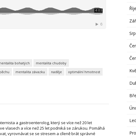
Říj
Zář
Sr
Če
Če
entalita bohatých
mentalita chudoby
Kv
spěchu
mentalita závazku
naděje
optimální hmotnost
Du
Bř
Ún
Le
nternista a gastroenterolog, který se více než 20 let
ve vlasech a více než 25 let podniká se zárukou. Pomáhá
Pro
vat, vyrovnávat se se stresem a cíleně brát správné