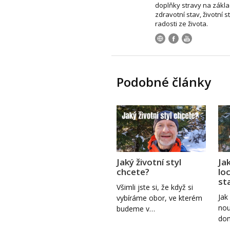
doplňky stravy na zákla
zdravotní stav, životní s
radosti ze života.
Podobné články
Jaký životní styl
Jak
chcete?
lo
st
Všimli jste si, že když si
Jak
vybíráme obor, ve kterém
nou
budeme v…
dom