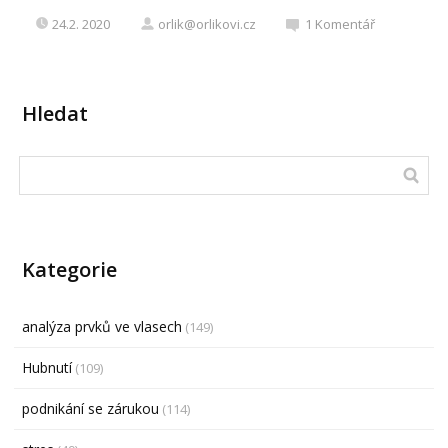
24.2. 2020
orlik@orlikovi.cz
1
Komentář
Hledat
Kategorie
analýza prvků ve vlasech
(149)
Hubnutí
(109)
podnikání se zárukou
(114)