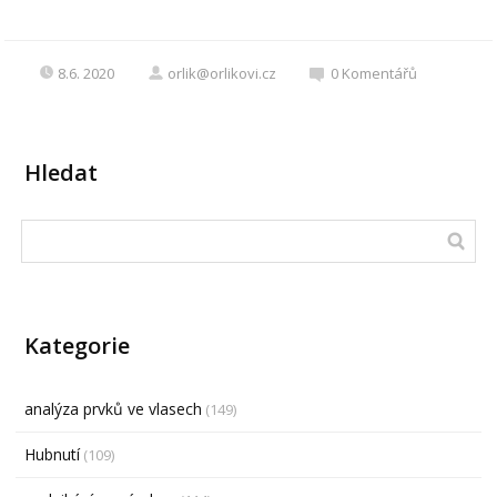
8.6. 2020
orlik@orlikovi.cz
0
Komentářů
Hledat
Kategorie
analýza prvků ve vlasech
(149)
Hubnutí
(109)