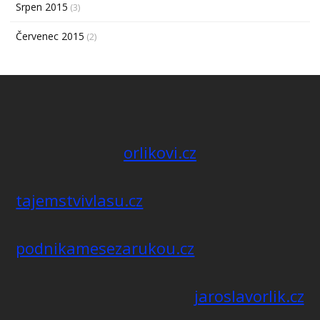
Srpen 2015
(3)
Červenec 2015
(2)
orlikovi.cz
tajemstvivlasu.cz
podnikamesezarukou.cz
jaroslavorlik.cz