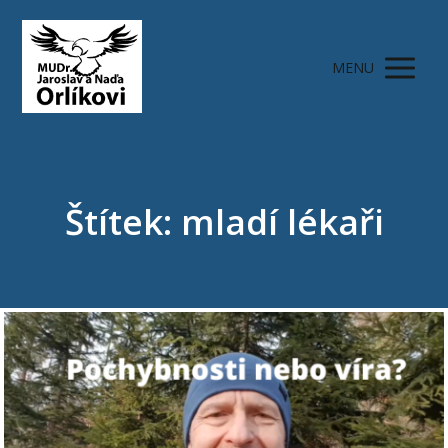
MENU
Štítek: mladí lékaři