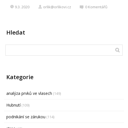
9.3. 2020
orlik@orlikovi.cz
0
Komentářů
Hledat
Kategorie
analýza prvků ve vlasech
(149)
Hubnutí
(109)
podnikání se zárukou
(114)