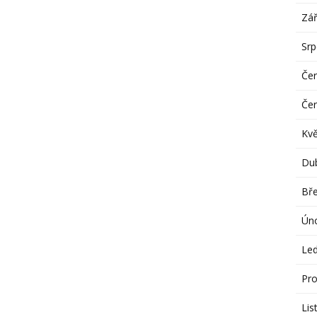
Zář
Sr
Če
Če
Kv
Du
Bř
Ún
Le
Pro
Lis