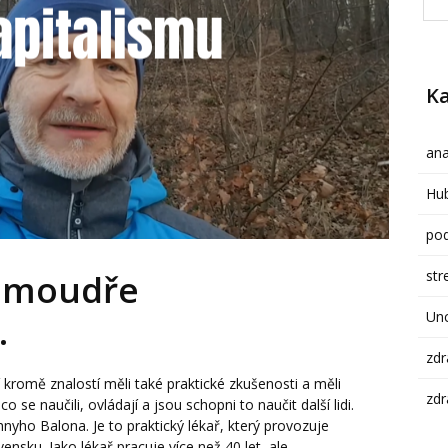
Ka
ana
Hub
pod
str
t moudře
Un
.
zdr
ří kromě znalostí měli také praktické zkušenosti a měli
zdr
o se naučili, ovládají a jsou schopni to naučit další lidi.
nyho Balona. Je to praktický lékař, který provozuje
ku. Jako lékař pracuje více než 40 let, ale...