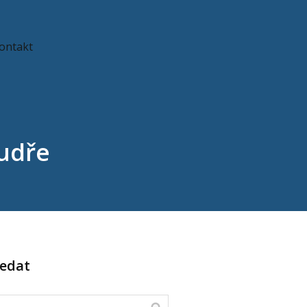
ontakt
udře
ledat