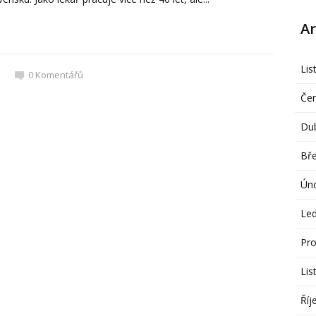
Ar
Lis
0
Komentářů
Če
Du
Bř
Ún
Le
Pro
Lis
Říj