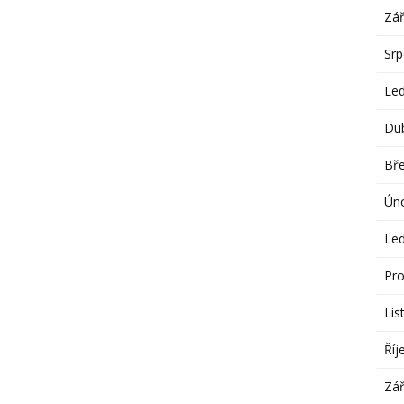
Zář
Sr
Le
Du
Bř
Ún
Le
Pro
Lis
Říj
Zář