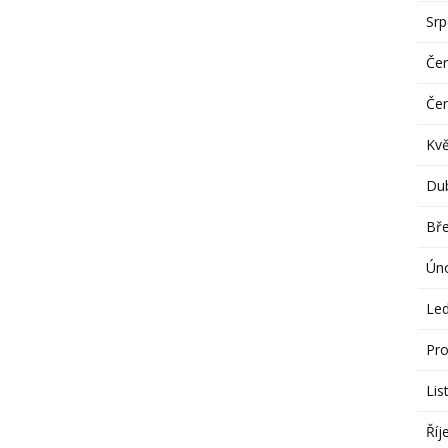
Sr
Če
Če
Kv
Du
Bř
Ún
Le
Pro
Lis
Říj