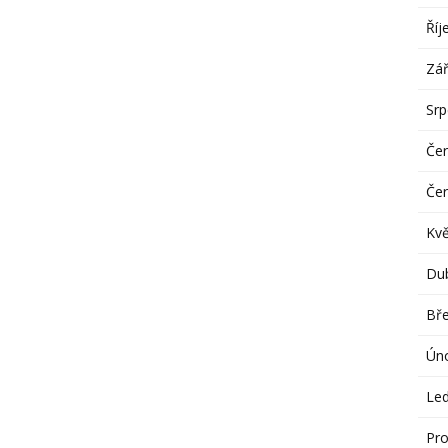
Říj
Zář
Sr
Če
Če
Kv
Du
Bř
Ún
Le
Pro