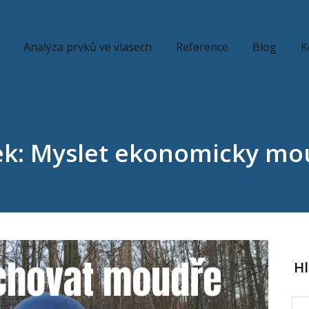
Analýza prvků ve vlasech
Reference
Blog
K
tek: Myslet ekonomicky mo
H