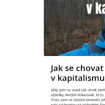
Jak se chova
v kapitalismu
Vždy jsem se snažil učit od lidí, kte
výsledky, kterými dokazovali, že to, c
Proto jsem se účastnil semináře Joh
svou soukromou na východním Slovens