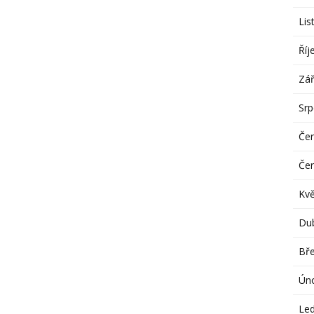
Lis
Říj
Zář
Sr
Če
Če
Kv
Du
Bř
Ún
Le