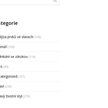
tegorie
lýza prvků ve vlasech
(149)
nutí
(109)
nikání se zárukou
(114)
es
(49)
categorized
(151)
aví
(230)
avý životní styl
(279)