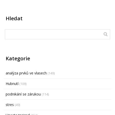
Hledat
Kategorie
analýza prvků ve vlasech
(149)
Hubnutí
(109)
podnikání se zárukou
(114)
stres
(49)