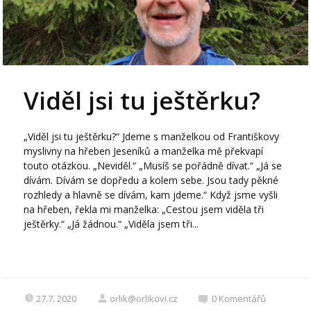
Viděl jsi tu ještěrku?
„Viděl jsi tu ještěrku?“ Jdeme s manželkou od Františkovy
myslivny na hřeben Jeseníků a manželka mě překvapí
touto otázkou. „Neviděl.“ „Musíš se pořádně dívat.“ „Já se
dívám. Dívám se dopředu a kolem sebe. Jsou tady pěkné
rozhledy a hlavně se dívám, kam jdeme.“ Když jsme vyšli
na hřeben, řekla mi manželka: „Cestou jsem viděla tři
ještěrky.“ „Já žádnou.“ „Viděla jsem tři...
27.7. 2020
orlik@orlikovi.cz
0
Komentářů