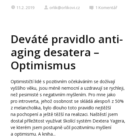
11.2. 2019
orlik@orlikovi.cz
1
Komentář
Deváté pravidlo anti-
aging desatera –
Optimismus
Optimističtí lidé s pozitivním očekáváním se dožívají
vyššího věku, jsou méně nemocní a uzdravují se rychleji,
než pesimisté s negativním myšlením. Pro mne jako
pro introverta, jehož osobnost se skládá alespoň z 50%
z melancholika, bylo dlouho toto pravidlo nejtěžší
na pochopení a ještě těžší na realizaci. Naštěstí jsem
dostal příležitost využívat školící systém Dextera Yagera,
ve kterém jsem postupně učil pozitivnímu myšlení
a optimismu. A kniha...