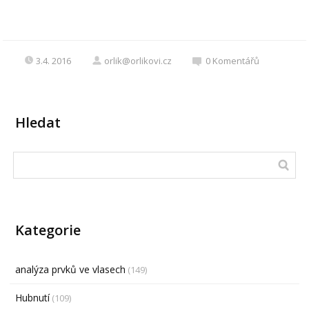
3.4. 2016
orlik@orlikovi.cz
0
Komentářů
Hledat
Kategorie
analýza prvků ve vlasech
(149)
Hubnutí
(109)