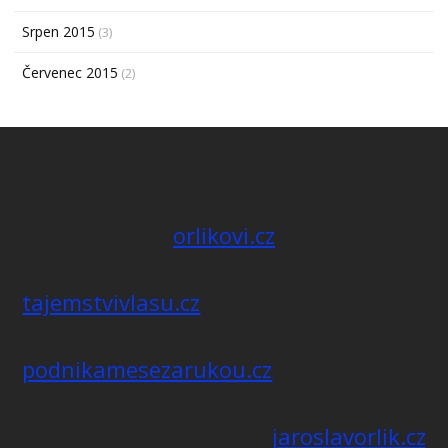
Srpen 2015
(3)
Červenec 2015
(2)
orlikovi.cz
tajemstvivlasu.cz
podnikamesezarukou.cz
jaroslavorlik.cz