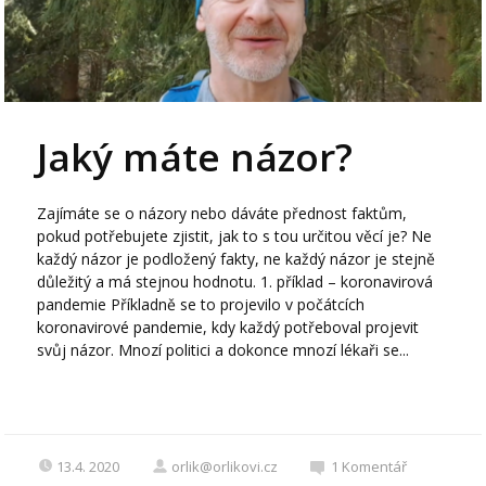
Jaký máte názor?
Zajímáte se o názory nebo dáváte přednost faktům,
pokud potřebujete zjistit, jak to s tou určitou věcí je? Ne
každý názor je podložený fakty, ne každý názor je stejně
důležitý a má stejnou hodnotu. 1. příklad – koronavirová
pandemie Příkladně se to projevilo v počátcích
koronavirové pandemie, kdy každý potřeboval projevit
svůj názor. Mnozí politici a dokonce mnozí lékaři se...
13.4. 2020
orlik@orlikovi.cz
1
Komentář