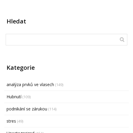
Hledat
Kategorie
analýza prvků ve vlasech
(149)
Hubnutí
(109)
podnikání se zárukou
(114)
stres
(49)