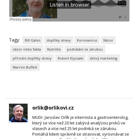
Tagy:
Bill Gates
doplňky stravy
Koronavirus
Názor
názor nebo fakta
Nutrilite
podnikání se zárukou
přírodní doplňky stravy
Robert Kiyosaki
síťový marketing
Warren Buffett
orlik@orlikovi.cz
MUDr. Jaroslav Orlík je internista a gastroenterolog,
který se více než 20 let zabývá analýzou prvků ve
vlasech a více než 25 let podniká se zárukou.
Pomáhá lidem správně se stravovat, vyrovnávat se