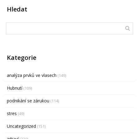
Hledat
Kategorie
analýza prvků ve vlasech
(149)
Hubnutí
(109)
podnikání se zárukou
(114)
stres
(49)
Uncategorized
(151)
zdraví