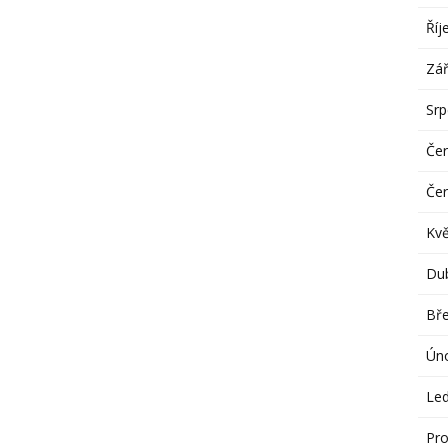
Říj
Zář
Sr
Če
Če
Kv
Du
Bř
Ún
Le
Pro