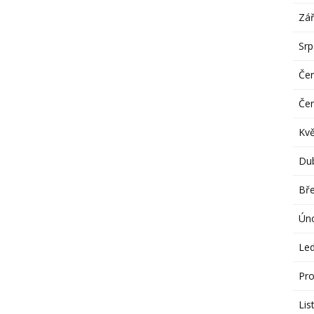
Zář
Sr
Če
Če
Kv
Du
Bř
Ún
Le
Pro
Lis