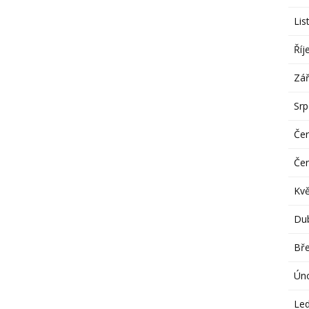
Lis
Říj
Zář
Sr
Če
Če
Kv
Du
Bř
Ún
Le