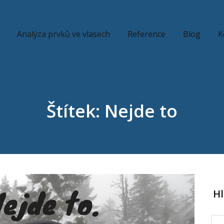
Analýza prvků ve vlasech
Reference
Blog
K
Štítek: Nejde to
H