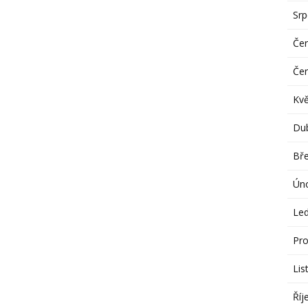
Sr
Če
Če
Kv
Du
Bř
Ún
Le
Pro
Lis
Říj