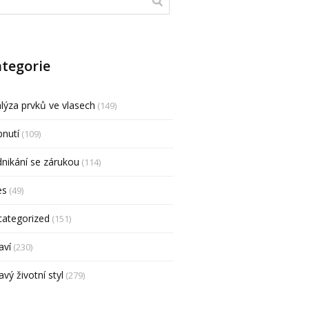
tegorie
lýza prvků ve vlasech
(149)
nutí
(109)
nikání se zárukou
(114)
es
(49)
categorized
(151)
aví
(230)
avý životní styl
(279)