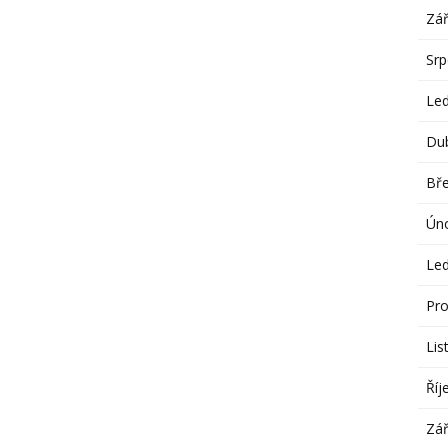
Zář
Sr
Le
Du
Bř
Ún
Le
Pro
Lis
Říj
Zář