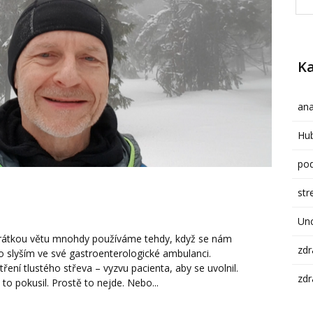
Ka
ana
Hub
pod
str
Un
to krátkou větu mnohdy používáme tehdy, když se nám
zdr
to slyším ve své gastroenterologické ambulanci.
tření tlustého střeva – vyzvu pacienta, aby se uvolnil.
zdr
 to pokusil. Prostě to nejde. Nebo...