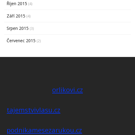
Říjen 2015
(4)
Září 2015
(4)
Srpen 2015
(3)
Červenec 2015
(2)
orlikovi.cz
tajemstvivlasu.cz
podnikamesezarukou.cz