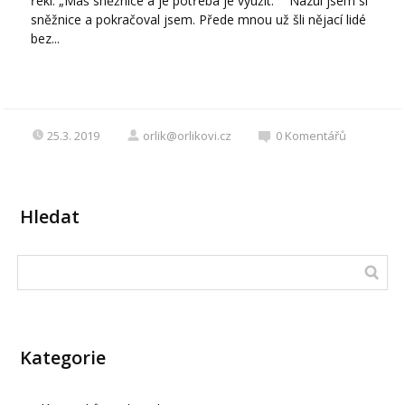
řekl: „Máš sněžnice a je potřeba je využít.“ Nazul jsem si
sněžnice a pokračoval jsem. Přede mnou už šli nějací lidé
bez...
25.3. 2019
orlik@orlikovi.cz
0
Komentářů
Hledat
Kategorie