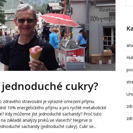
Ka
ana
Hub
pod
str
t jednoduché cukry?
Un
o zdravého stravování je výrazné omezení příjmu
zdr
ně 10% energetického příjmu a pro rychlé metabolické
je? Kdy můžeme jíst jednoduché sacharidy? Proč tuto
zdr
na základě analýzy prvků ve vlasech? Nejprve si
ednoduché sacharidy (jednoduché cukry). Cukr se...