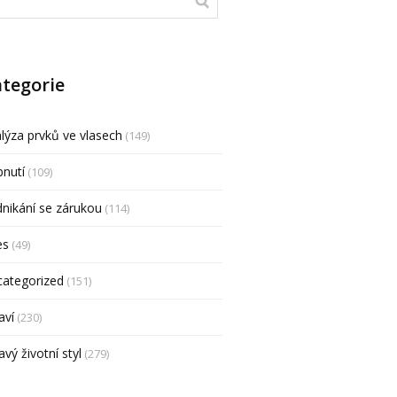
tegorie
lýza prvků ve vlasech
(149)
nutí
(109)
nikání se zárukou
(114)
es
(49)
categorized
(151)
aví
(230)
avý životní styl
(279)