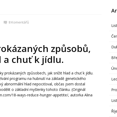
Ar
8
Komentářů
Lis
Če
rokázaných způsobů,
Du
 a chuť k jídlu.
Bř
Ún
 prokázaných způsobech, jak snížit hlad a chuť k jídlu.
žívání programu na hubnutí na základě genetického
Le
aký abnormální hlad nepociťoval, občas jsem dostal
odělit o základní myšlenky tohoto článku. (Originál
Pro
ion.com/18-ways-reduce-hunger-appetite/, autorka Alina
Lis
Říj