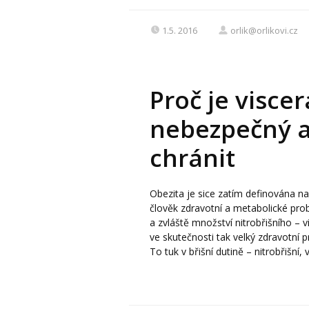
1.5. 2016
orlik@orlikovi.cz
Proč je viscer
nebezpečný a
chránit
Obezita je sice zatím definována na
člověk zdravotní a metabolické pro
a zvláště množství nitrobřišního – v
ve skutečnosti tak velký zdravotní 
To tuk v břišní dutině – nitrobřišní, vi