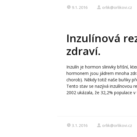
9.1. 2016
orlik@orlikovi.cz
Inzulínová re
zdraví.
Inzulín je hormon slinivky břišní, k
hormonem jsou jádrem mnoha zdravot
chorob). Někdy totiž naše buňky pře
Tento stav se nazývá inzulínovou rez
2002 ukázala, že 32,2% populace v 
3.1. 2016
orlik@orlikovi.cz