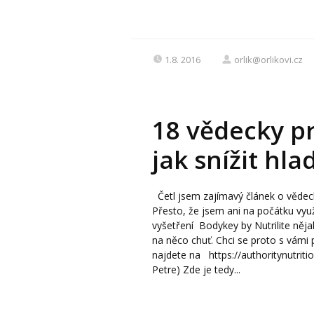
1.8. 2016
orlik@orlikovi.cz
18 vědecky p
jak snížit hlad
Četl jsem zajímavý článek o vědecky
Přesto, že jsem ani na počátku vyu
vyšetření Bodykey by Nutrilite něj
na něco chuť. Chci se proto s vámi p
najdete na https://authoritynutrit
Petre) Zde je tedy...