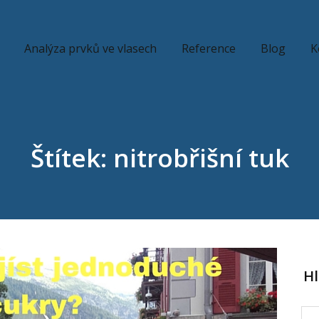
Analýza prvků ve vlasech
Reference
Blog
K
Štítek: nitrobřišní tuk
H