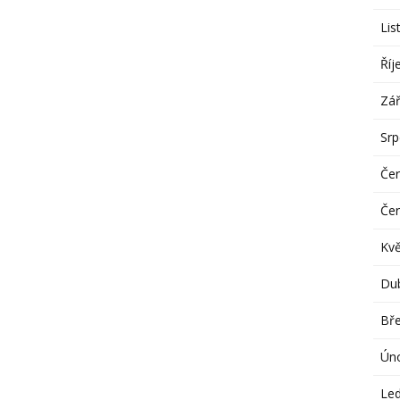
Lis
Říj
Zář
Sr
Če
Če
Kv
Du
Bř
Ún
Le