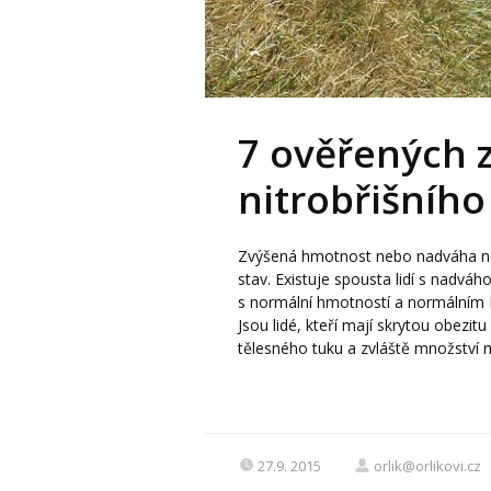
7 ověřených z
nitrobřišního
Zvýšená hmotnost nebo nadváha ne
stav. Existuje spousta lidí s nadváh
s normální hmotností a normálním 
Jsou lidé, kteří mají skrytou obezitu
tělesného tuku a zvláště množství ni
27.9. 2015
orlik@orlikovi.cz