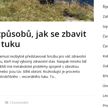
Říj
Zář
Sr
působů, jak se zbavit
Če
 tuku
Če
Kv
musí nezbytně představovat hrozbu pro váš zdravotní
ou, kteří mají výborný zdravotní stav. Naopak mnoho lidí
Du
BMI má metabolické problémy spojené s obezitou.
 nebo jsou tzv. štíhlí obézní. Rozhodující je procento
Bř
trobřišního – viscerálního tuku. To...
Ún
Le
2
Komentáře
Pro