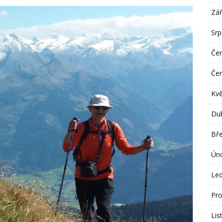
Zář
Sr
Če
Če
Kv
Du
Bř
Ún
Le
Pro
Lis