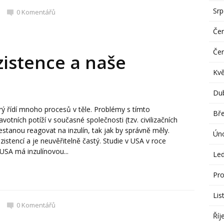
Sr
0
Komentářů
Če
Če
zistence a naše
Kv
Du
terý řídí mnoho procesů v těle. Problémy s tímto
Bř
ních potíží v současné společnosti (tzv. civilizačních
stanou reagovat na inzulín, tak jak by správně měly.
Ún
istencí a je neuvěřitelně častý. Studie v USA v roce
USA má inzulínovou...
Le
Pro
Lis
0
Komentářů
Říj