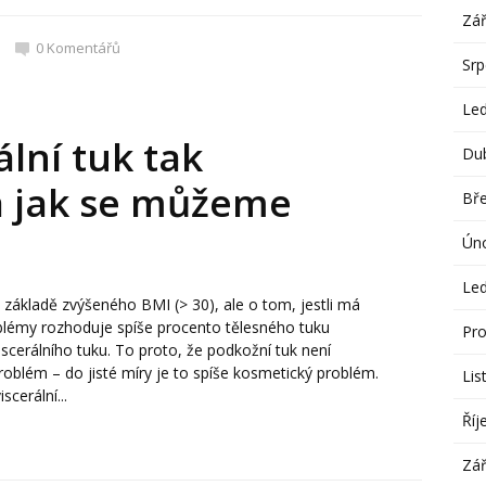
Zář
0
Komentářů
Sr
Le
ální tuk tak
Du
 jak se můžeme
Bř
Ún
Le
 základě zvýšeného BMI (> 30), ale o tom, jestli má
blémy rozhoduje spíše procento tělesného tuku
Pro
iscerálního tuku. To proto, že podkožní tuk není
problém – do jisté míry je to spíše kosmetický problém.
Lis
scerální...
Říj
Zář