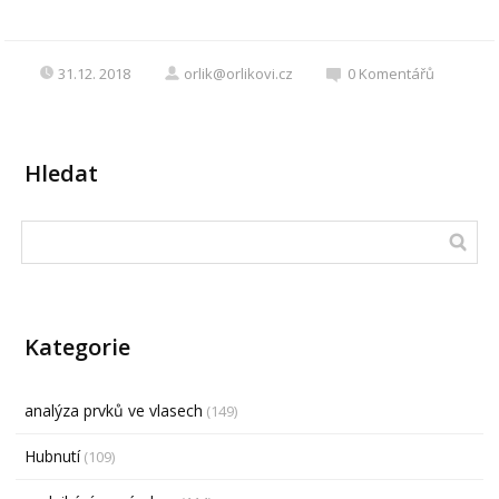
31.12. 2018
orlik@orlikovi.cz
0
Komentářů
Hledat
Kategorie
analýza prvků ve vlasech
(149)
Hubnutí
(109)