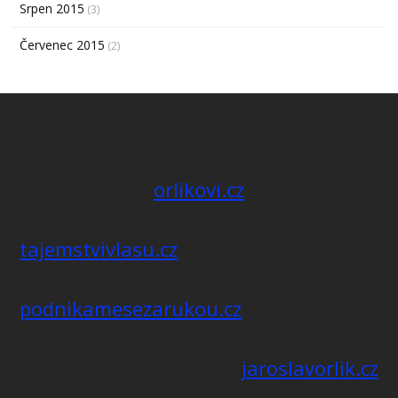
Srpen 2015
(3)
Červenec 2015
(2)
orlikovi.cz
tajemstvivlasu.cz
podnikamesezarukou.cz
jaroslavorlik.cz