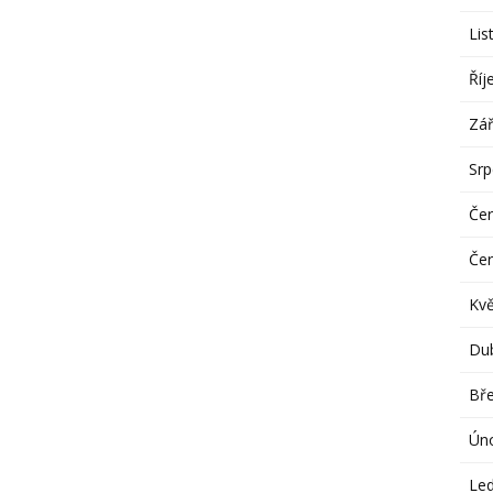
Lis
Říj
Zář
Sr
Če
Če
Kv
Du
Bř
Ún
Le