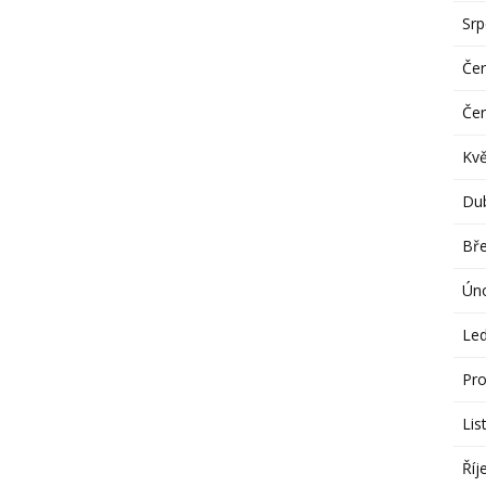
Sr
Če
Če
Kv
Du
Bř
Ún
Le
Pro
Lis
Říj