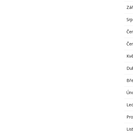
Zář
Sr
Če
Če
Kv
Du
Bř
Ún
Le
Pro
Lis