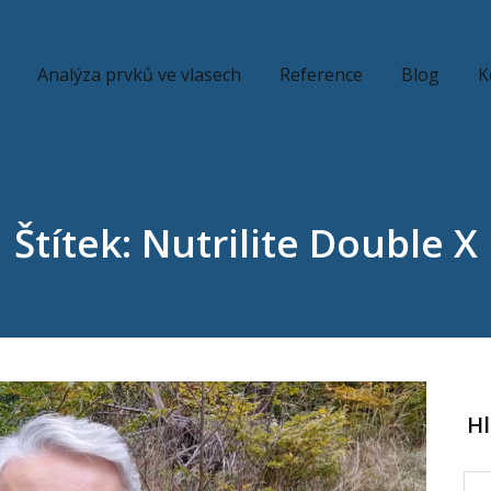
Analýza prvků ve vlasech
Reference
Blog
K
Štítek: Nutrilite Double X
H