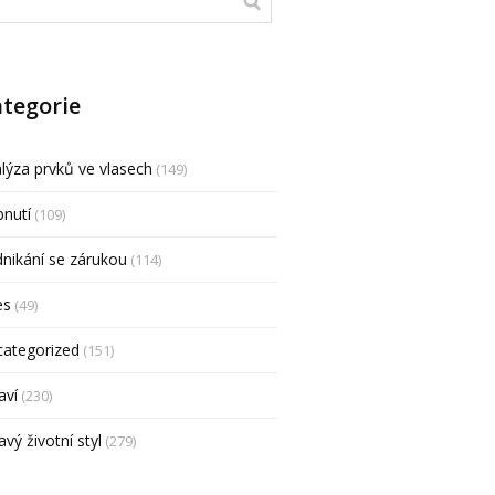
tegorie
lýza prvků ve vlasech
(149)
nutí
(109)
nikání se zárukou
(114)
es
(49)
categorized
(151)
aví
(230)
avý životní styl
(279)