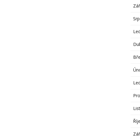
Zář
Sr
Le
Du
Bř
Ún
Le
Pro
Lis
Říj
Zář