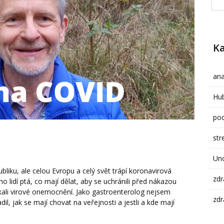
Ka
ana
Hub
pod
str
Un
iku, ale celou Evropu a celý svět trápí koronavirová
zdr
lidí ptá, co mají dělat, aby se uchránili před nákazou
ali virové onemocnění. Jako gastroenterolog nejsem
zdr
l, jak se mají chovat na veřejnosti a jestli a kde mají