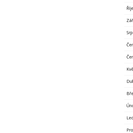
Říj
Zář
Sr
Če
Če
Kv
Du
Bř
Ún
Le
Pro