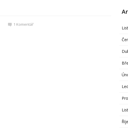
Ar
1
Komentář
Lis
Če
Du
Bř
Ún
Le
Pro
Lis
Říj