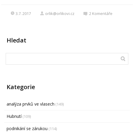
3.7. 2017
orlik@orlikovi.cz
2
Komentáře
Hledat
Kategorie
analýza prvků ve vlasech
(149)
Hubnutí
(109)
podnikání se zárukou
(114)