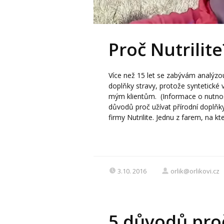
Proč Nutrilite
Více než 15 let se zabývám analýzo
doplňky stravy, protože syntetické 
mým klientům. (Informace o nutnost
důvodů proč užívat přírodní doplňky
firmy Nutrilite. Jednu z farem, na kte
3.10. 2016
orlik@orlikovi.cz
5 důvodů proč