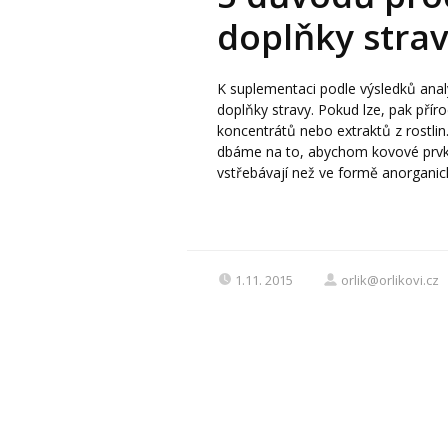
doplňky str
K suplementaci podle výsledků analý
doplňky stravy. Pokud lze, pak přír
koncentrátů nebo extraktů z rostlin.
dbáme na to, abychom kovové prvky 
vstřebávají než ve formě anorganick
1.11. 2015
orlik@orlikovi.cz