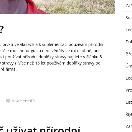
Zář
Sr
?
Le
Du
u prvků ve vlasech a k suplementaci používám přírodní
v těle moc nefungují a neosvědčily se mi osobně, ani
Bř
i používat přírodní doplňky stravy najdete v článku 5
 stravy.) Více než 15 let používám doplňky stravy od
Ún
ré firma...
Le
Pro
8
Komentářů
Lis
Říj
Zář
 užívat přírodní