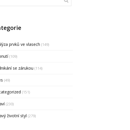
tegorie
lýza prvků ve vlasech
(149)
nutí
(109)
nikání se zárukou
(114)
es
(49)
categorized
(151)
aví
(230)
avý životní styl
(279)