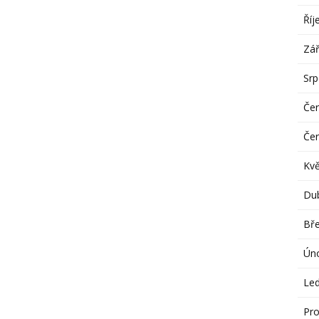
Říj
Zář
Sr
Če
Če
Kv
Du
Bř
Ún
Le
Pro