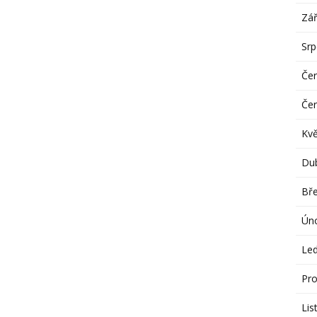
Zář
Sr
Če
Če
Kv
Du
Bř
Ún
Le
Pro
Lis