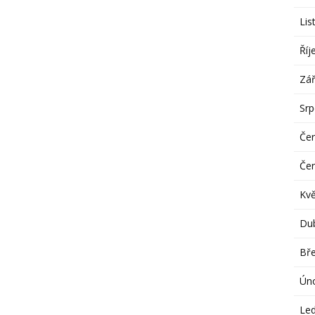
Lis
Říj
Zář
Sr
Če
Če
Kv
Du
Bř
Ún
Le