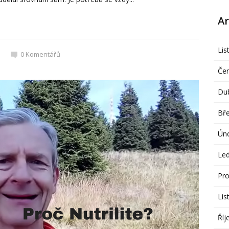
Ar
Lis
0
Komentářů
Če
Du
Bř
Ún
Le
Pro
Lis
Říj