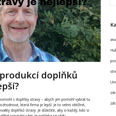
Ka
ana
Hub
pod
str
 produkcí doplňků
Un
epší?
zdr
 pomohl s doplňky stravy – abych jim pomohl vybrat tu
zdr
zhodnout, která firma je lepší. Je to velmi obtížné,
vality doplňků stravy. Je důležité, aby si každý, kdo si
udělal srovnání sám. Je potřeba se vždy...