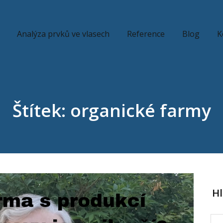
Analýza prvků ve vlasech
Reference
Blog
K
Štítek: organické farmy
H