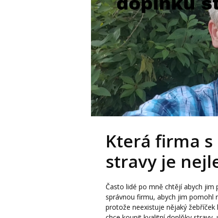
Která firma s
stravy je nejl
Často lidé po mně chtějí abych jim
správnou firmu, abych jim pomohl ro
protože neexistuje nějaký žebříček k
chce koupit kvalitní doplňky stravy, 