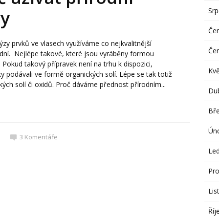
Sr
avy
Če
zy prvků ve vlasech využíváme co nejkvalitnější
Če
odní. Nejlépe takové, které jsou vyráběny formou
 Pokud takový přípravek není na trhu k dispozici,
Kv
podávali ve formě organických solí. Lépe se tak totiž
ých solí či oxidů. Proč dáváme přednost přírodním...
Du
Bř
Ún
3
Komentáře
Le
Pro
Lis
Říj