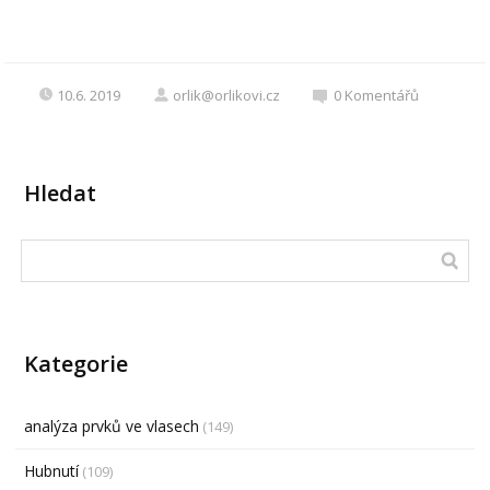
10.6. 2019
orlik@orlikovi.cz
0
Komentářů
Hledat
Kategorie
analýza prvků ve vlasech
(149)
Hubnutí
(109)