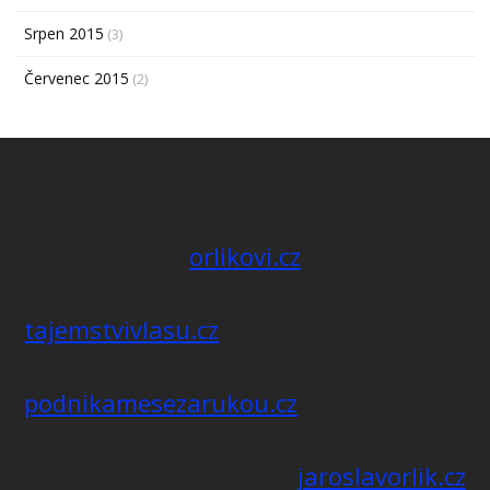
Srpen 2015
(3)
Červenec 2015
(2)
orlikovi.cz
tajemstvivlasu.cz
podnikamesezarukou.cz
jaroslavorlik.cz