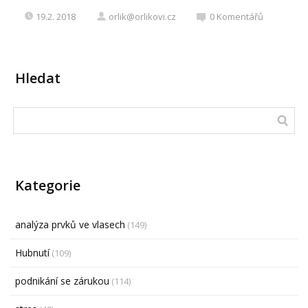
19.2. 2018
orlik@orlikovi.cz
0
Komentářů
Hledat
Kategorie
analýza prvků ve vlasech
(149)
Hubnutí
(109)
podnikání se zárukou
(114)