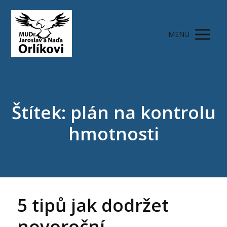
MENU
Štítek: plán na kontrolu
hmotnosti
5 tipů jak dodržet
novoroční