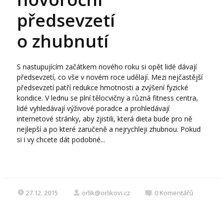
předsevzetí
o zhubnutí
S nastupujícím začátkem nového roku si opět lidé dávají
předsevzetí, co vše v novém roce udělají. Mezi nejčastější
předsevzetí patří redukce hmotnosti a zvýšení fyzické
kondice. V lednu se plní tělocvičny a různá fitness centra,
lidé vyhledávají výživové poradce a prohledávají
internetové stránky, aby zjistili, která dieta bude pro ně
nejlepší a po které zaručeně a nejrychleji zhubnou. Pokud
si i vy chcete dát podobné...
27.12. 2015
orlik@orlikovi.cz
0
Komentářů