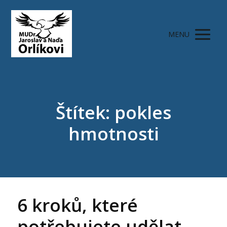
MENU
Štítek: pokles
hmotnosti
6 kroků, které
potřebujete udělat