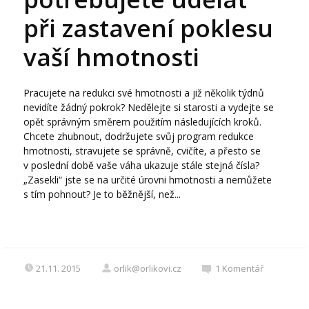
při zastavení poklesu
vaší hmotnosti
Pracujete na redukci své hmotnosti a již několik týdnů
nevidíte žádný pokrok? Nedělejte si starosti a vydejte se
opět správným směrem použitím následujících kroků.
Chcete zhubnout, dodržujete svůj program redukce
hmotnosti, stravujete se správně, cvičíte, a přesto se
v poslední době vaše váha ukazuje stále stejná čísla?
„Zasekli“ jste se na určité úrovni hmotnosti a nemůžete
s tím pohnout? Je to běžnější, než...
21.11. 2015
orlik@orlikovi.cz
1
Komentář