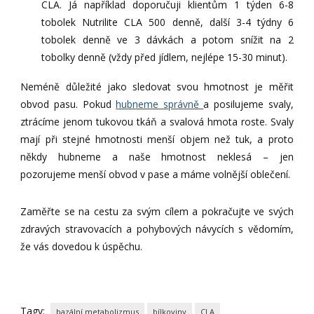
CLA. Já například doporučuji klientům 1 týden 6-8
tobolek Nutrilite CLA 500 denně, další 3-4 týdny 6
tobolek denně ve 3 dávkách a potom snížit na 2
tobolky denně (vždy před jídlem, nejlépe 15-30 minut).
Neméně důležité jako sledovat svou hmotnost je měřit
obvod pasu. Pokud
hubneme správně
a posilujeme svaly,
ztrácíme jenom tukovou tkáň a svalová hmota roste. Svaly
mají při stejné hmotnosti menší objem než tuk, a proto
někdy hubneme a naše hmotnost neklesá – jen
pozorujeme menší obvod v pase a máme volnější oblečení.
Zaměřte se na cestu za svým cílem a pokračujte ve svých
zdravých stravovacích a pohybových návycích s vědomím,
že vás dovedou k úspěchu.
Tagy:
bazální metabolizmus
bílkoviny
CLA