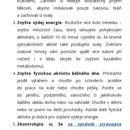
kcal/den!). Zároveň si hlídejte dostatečný příjem
bílkovin, abyste redukovali pouze tukovou tkáň
a zachovali si svaly.
Zvyšte výdej energie
. Roztočte více kolo tréninku –
zvyšte množství času, který věnujete pohybovým
aktivitám, o dalších 15-30 minut. Ujistěte se, že kromě
vytrvalostních aktivit také posilujete svaly. Zvětšení
svalové hmoty vám pomůže spálit více kalorií při
cvičení i v klidu (dojde ke zvýšení bazálního
metabolizmu).
Zvyšte fyzickou aktivitu běžného dne.
Přestaňte
jezdit výtahem a choďte po schodech. Jezděte
do práce na kole nebo choďte pěšky. Pusťte se
do jarního, podzimního, vánočního či jakéhokoliv
dalšího úklidu doma nebo na zahradě. Choďte s dětmi
nebo se psem na delší procházky. Každá další fyzická
aktivita je dobrá pro zvýšení výdeje energie.
Zkontrolujte si, že
se správně stravujete