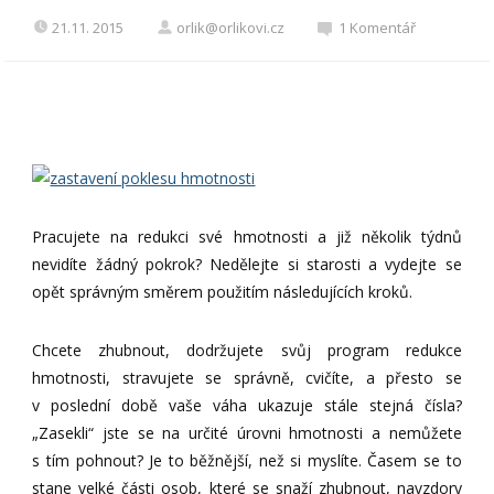
21.11. 2015
orlik@orlikovi.cz
1 Komentář
Pracujete na redukci své hmotnosti a již několik týdnů
nevidíte žádný pokrok? Nedělejte si starosti a vydejte se
opět správným směrem použitím následujících kroků.
Chcete zhubnout, dodržujete svůj program redukce
hmotnosti, stravujete se správně, cvičíte, a přesto se
v poslední době vaše váha ukazuje stále stejná čísla?
„Zasekli“ jste se na určité úrovni hmotnosti a nemůžete
s tím pohnout? Je to běžnější, než si myslíte. Časem se to
stane velké části osob, které se snaží zhubnout, navzdory