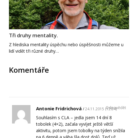
Tři druhy mentality.
Z hlediska mentality úspěchu nebo úspěšnosti můžeme u
lidí vidět tři různé druhy…
Komentáře
Odpovědět
Antonie Fridrichová
24.11.2015 (12:34)
Souhlasím s CLA – jedla jsem 14 dní 8
tobolek (4×2), začala vyvíjet ještě větší
aktivitu, potom jsem tobolky na týden snížila
na 6 denně a váha šla dost dolů. Teď už