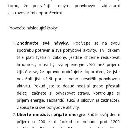
tomu, že pokračují stejnými pohybovými aktivitami
a stravovacími doporučeními.
Proveďte následující kroky:
Zhodnoťte své návyky.
Podívejte se na svou
spotřebu potravin a své pohybové aktivity. I v lidském
těle platí fyzikální zákony. Jestliže chceme redukovat
hmotnost, musí být výdej energie větší než příjem.
Ujistěte se, že opravdu dodržujete doporučení, že jste
nezačali jíst větší porce nebo nesnížili pohybovou
aktivitu. Pokud jste to dosud nedělali (nebo přestali
dělat), začněte si odvažovat stravu, kontrolujte si
příjem energie, sacharidů, tuků a bílkovin (a zaznačte).
Zapisujte si své pohybové aktivity.
Uberte množství přijaté energie
. Snižte svůj denní
příjem o 200 kcal (pokud to nebude pod 1200