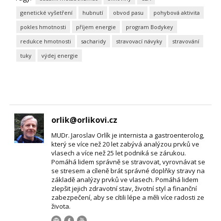
genetické vyšetření
hubnutí
obvod pasu
pohybová aktivita
pokles hmotnosti
příjem energie
program Bodykey
redukce hmotnosti
sacharidy
stravovací návyky
stravování
tuky
výdej energie
orlik@orlikovi.cz
MUDr. Jaroslav Orlík je internista a gastroenterolog,
který se více než 20 let zabývá analýzou prvků ve
vlasech a více než 25 let podniká se zárukou.
Pomáhá lidem správně se stravovat, vyrovnávat se
se stresem a cíleně brát správné doplňky stravy na
základě analýzy prvků ve vlasech. Pomáhá lidem
zlepšit jejich zdravotní stav, životní styl a finanční
zabezpečení, aby se cítili lépe a měli více radosti ze
života.