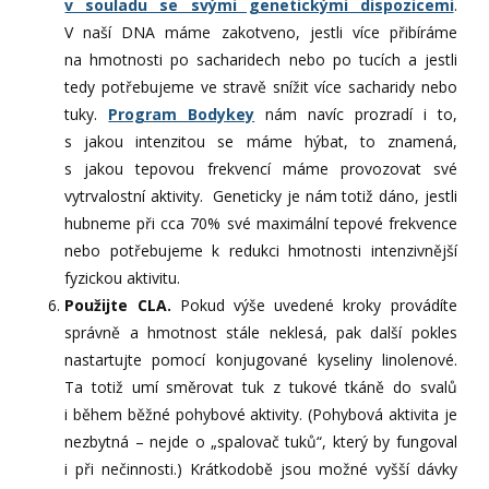
v souladu se svými genetickými dispozicemi
.
V naší DNA máme zakotveno, jestli více přibíráme
na hmotnosti po sacharidech nebo po tucích a jestli
tedy potřebujeme ve stravě snížit více sacharidy nebo
tuky.
Program Bodykey
nám navíc prozradí i to,
s jakou intenzitou se máme hýbat, to znamená,
s jakou tepovou frekvencí máme provozovat své
vytrvalostní aktivity. Geneticky je nám totiž dáno, jestli
hubneme při cca 70% své maximální tepové frekvence
nebo potřebujeme k redukci hmotnosti intenzivnější
fyzickou aktivitu.
Použijte CLA.
Pokud výše uvedené kroky provádíte
správně a hmotnost stále neklesá, pak další pokles
nastartujte pomocí konjugované kyseliny linolenové.
Ta totiž umí směrovat tuk z tukové tkáně do svalů
i během běžné pohybové aktivity. (Pohybová aktivita je
nezbytná – nejde o „spalovač tuků“, který by fungoval
i při nečinnosti.) Krátkodobě jsou možné vyšší dávky