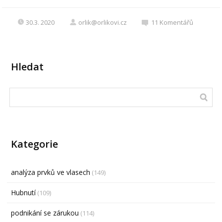
30.3. 2020
orlik@orlikovi.cz
11
Komentářů
Hledat
Kategorie
analýza prvků ve vlasech
(149)
Hubnutí
(109)
podnikání se zárukou
(114)