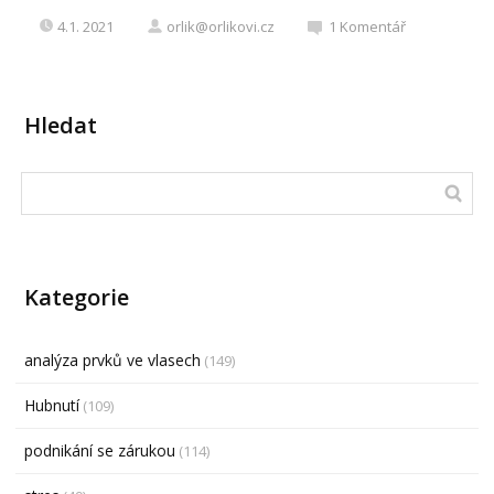
4.1. 2021
orlik@orlikovi.cz
1
Komentář
Hledat
Kategorie
analýza prvků ve vlasech
(149)
Hubnutí
(109)
podnikání se zárukou
(114)